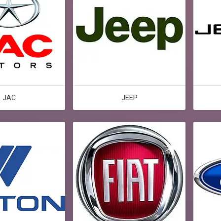
JAC
JEEP