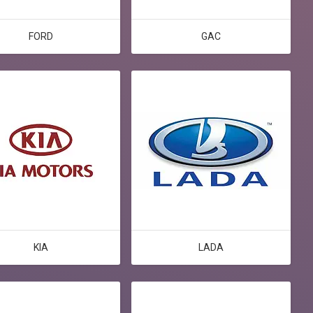
FORD
GAC
KIA
LADA