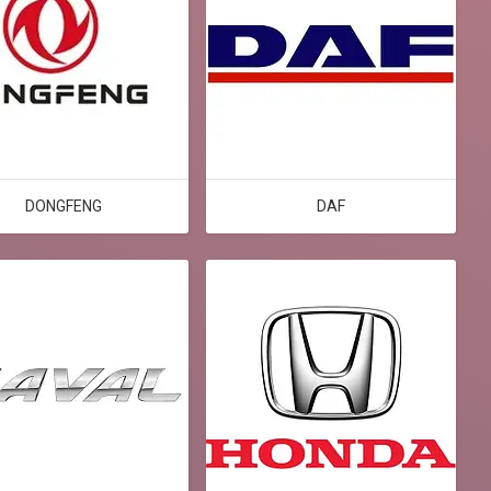
DONGFENG
DAF