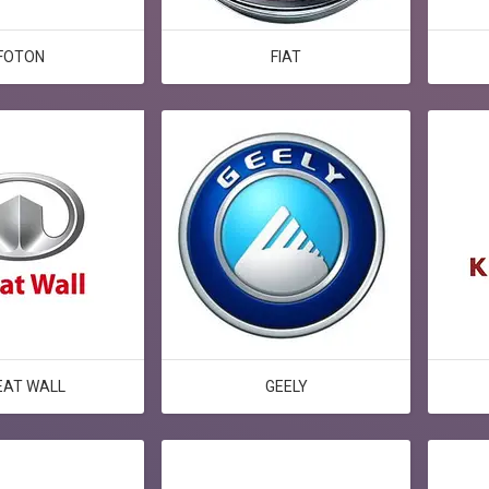
FOTON
FIAT
EAT WALL
GEELY