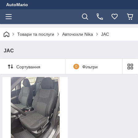
AutoMario
Товари та послуги
Авточохли Nika
JAC
JAC
Сортування
0
Фільтри