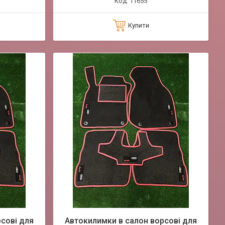
11655
Купити
сові для
Автокилимки в салон ворсові для