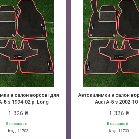
мки в салон ворсові для
Автокилимки в салон вор
A-8 з 1994-02 р. Long
Audi A-8 з 2002-10 
1 326 ₴
1 326 ₴
В наявності
В наявності
11702
11703