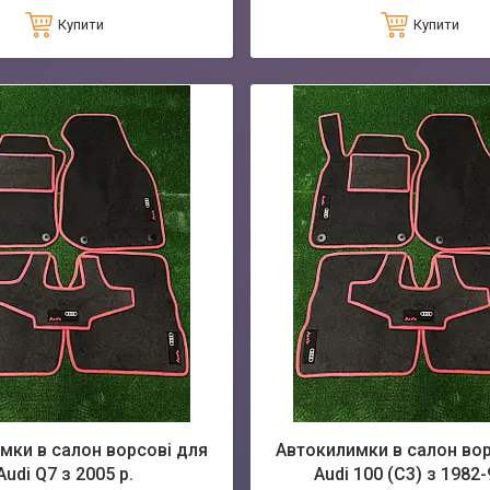
Купити
Купити
мки в салон ворсові для
Автокилимки в салон вор
Audi Q7 з 2005 р.
Audi 100 (C3) з 1982-