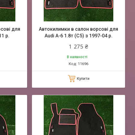
сові для
Автокилимки в салон ворсові для
11 р.
Audi A-6 1.8т (C5) з 1997-04 р.
1 275 ₴
В наявності
11696
Купити