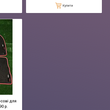
Купити
сові для
90 р.