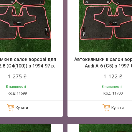
мки в салон ворсові для
Автокилимки в салон вор
2.8 (C4(100)) з 1994-97 р.
Audi A-6 (С5) з 1997-
1 275 ₴
1 122 ₴
В наявності
В наявності
11699
11700
Купити
Купити