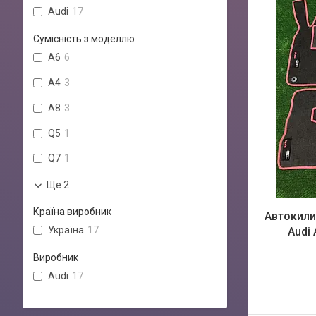
Audi
17
Сумісність з моделлю
A6
6
A4
3
A8
3
Q5
1
Q7
1
Ще 2
Країна виробник
Автокили
Україна
17
Audi 
Виробник
Audi
17