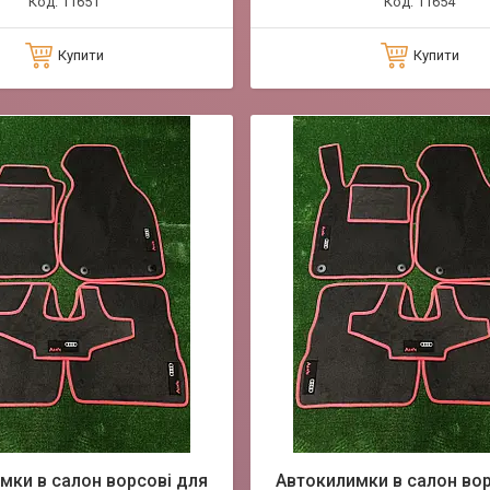
11651
11654
Купити
Купити
мки в салон ворсові для
Автокилимки в салон вор