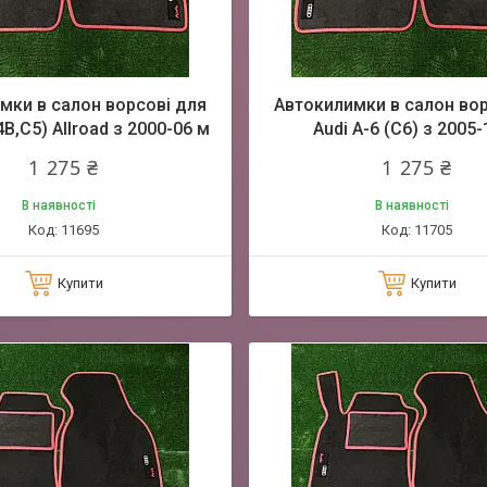
мки в салон ворсові для
Автокилимки в салон вор
4B,C5) Allroad з 2000-06 м
Audi A-6 (C6) з 2005-
1 275 ₴
1 275 ₴
В наявності
В наявності
11695
11705
Купити
Купити