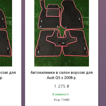
сові для
Автокилимки в салон ворсові для
р.
Audi Q5 з 2008 р.
1 275 ₴
В наявності
11680