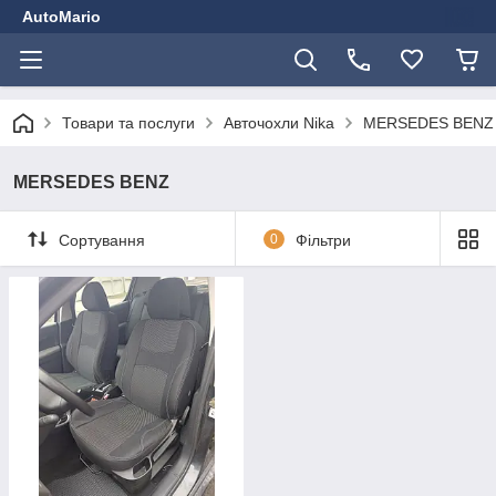
AutoMario
Товари та послуги
Авточохли Nika
MERSEDES BENZ
MERSEDES BENZ
Сортування
0
Фільтри