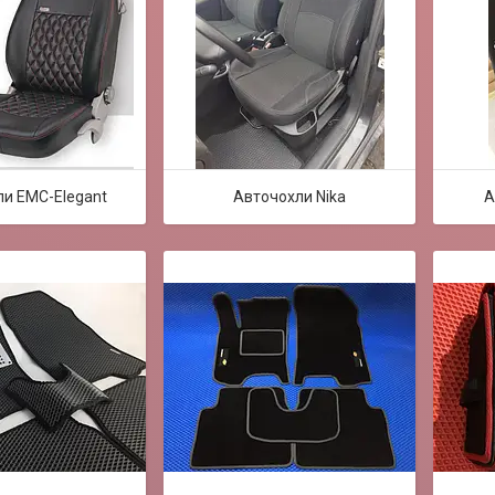
и EMC-Elegant
Авточохли Nika
А