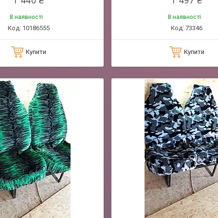
1 440 ₴
1 497 ₴
В наявності
В наявності
10186555
73346
Купити
Купити