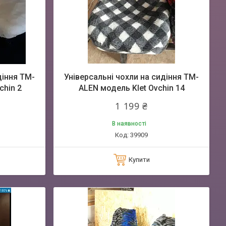
діння TM-
Універсальні чохли на сидіння TM-
chin 2
ALEN модель Klet Ovchin 14
1 199 ₴
В наявності
39909
Купити