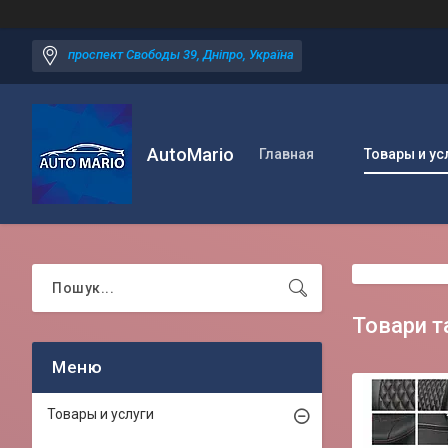
проспект Свободы 39, Дніпро, Україна
AutoMario
Главная
Товары и ус
Товари т
Товары и услуги