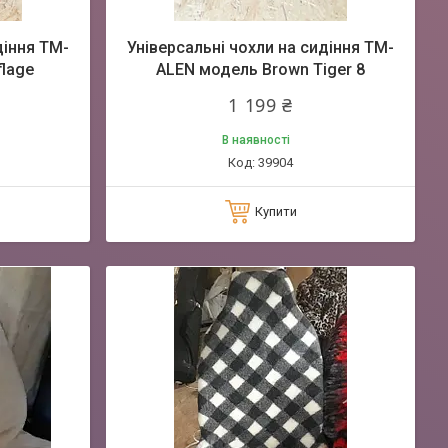
діння TM-
Універсальні чохли на сидіння TM-
lage
ALEN модель Brown Tiger 8
1 199 ₴
В наявності
39904
Купити