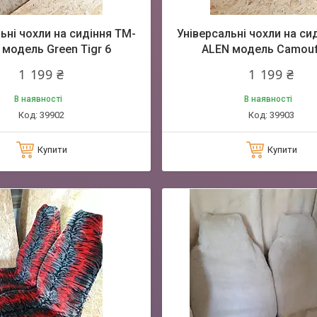
ьні чохли на сидіння TM-
Універсальні чохли на си
 модель Green Tigr 6
ALEN модель Camouf
1 199 ₴
1 199 ₴
В наявності
В наявності
39902
39903
Купити
Купити