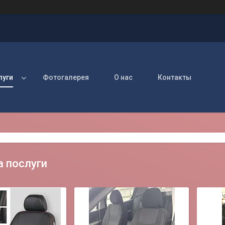
луги
Фотогалерея
О нас
Контакты
а послуги