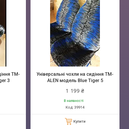
діння TM-
Універсальні чохли на сидіння TM-
ger 3
ALEN модель Blue Tiger 5
1 199 ₴
В наявності
39914
Купити