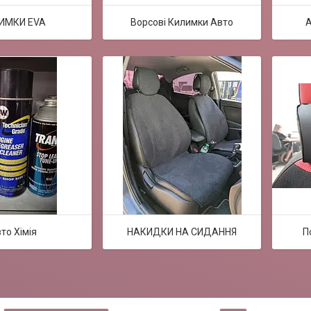
ИМКИ EVA
Ворсові Килимки Авто
А
то Хімія
НАКИДКИ НА СИДАННЯ
П