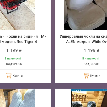
ьні чохли на сидіння TM-
Універсальні чохли на си
 модель Red Tiger 4
ALEN модель White Ov
1 199 ₴
1 199 ₴
В наявності
В наявності
39906
39908
Купити
Купити