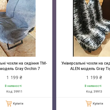
ьні чохли на сидіння TM-
Універсальні чохли на си
модель Gray Ovchin 7
ALEN модель Gray Ti
1 199 ₴
1 199 ₴
В наявності
В наявності
39911
39913
Купити
Купити