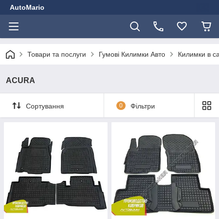
AutoMario
Товари та послуги
Гумові Килимки Авто
Килимки в с
ACURA
Сортування
0
Фільтри