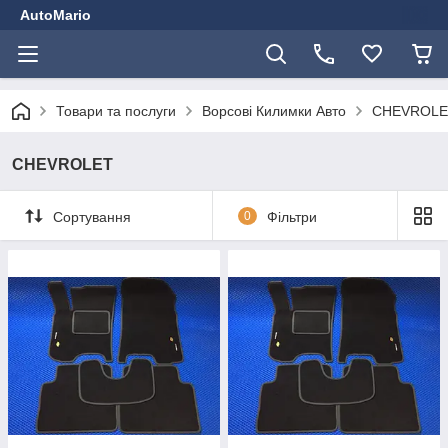
AutoMario
Товари та послуги
Ворсові Килимки Авто
CHEVROLE
CHEVROLET
Сортування
0
Фільтри