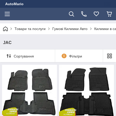
AutoMario
Товари та послуги
Гумові Килимки Авто
Килимки в с
JAC
Сортування
0
Фільтри