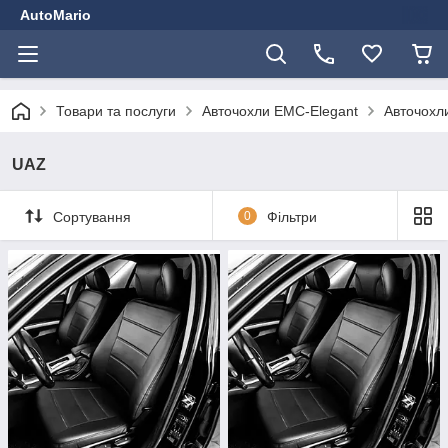
AutoMario
Товари та послуги
Авточохли EMC-Elegant
Авточохли
UAZ
Сортування
0
Фільтри