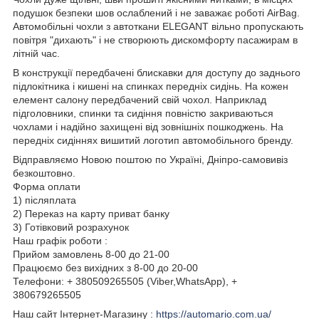
подушок безпеки шов ослаблений і не заважає роботі AirBag.
Автомобільні чохли з автоткани ELEGANT вільно пропускають
повітря "дихають" і не створюють дискомфорту пасажирам в
літній час.
В конструкції передбачені блискавки для доступу до заднього
підлокітника і кишені на спинках передніх сидінь. На кожен
елемент салону передбачений свій чохол. Наприклад
підголовники, спинки та сидіння повністю закриваються
чохлами і надійно захищені від зовнішніх пошкоджень. На
передніх сидіннях вишитий логотип автомобільного бренду.
Відправляємо Новою поштою по Україні, Дніпро-самовивіз
безкоштовно.
Форма оплати
1) післяплата
2) Переказ на карту приват банку
3) Готівковий розрахунок
Наш графік роботи :
Прийом замовлень 8-00 до 21-00
Працюємо без вихідних з 8-00 до 20-00
Телефони: + 380509265505 (Viber,WhatsApp), +
380679265505
Наш сайт Інтернет-Магазину :
https://automario.com.ua/