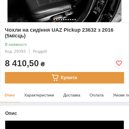
Чохли на сидіння UAZ Pickup 23632 з 2016
(5місць)
В наявності
Код: 29393
Роздріб
8 410,50
₴
Купити
Опис
Характеристики
Доставка
Оплата
Умови п
Опис