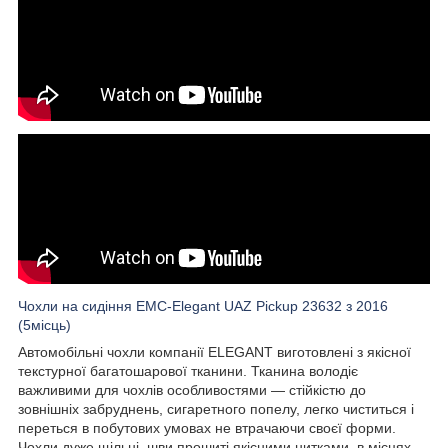
Чохли на сидіння EMC-Elegant UAZ Pickup 23632 з 2016
(5місць)
Автомобільні чохли компанії ELEGANT виготовлені з якісної
текстурної багатошарової тканини. Тканина володіє
важливими для чохлів особливостями — стійкістю до
зовнішніх забруднень, сигаретного попелу, легко чиститься і
переться в побутових умовах не втрачаючи своєї форми.
Чохли дуже щільні, шви прошиті якісними нитками, в місцях