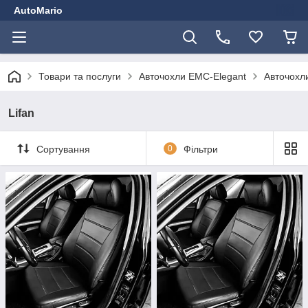
AutoMario
Товари та послуги
Авточохли EMC-Elegant
Авточохли
Lifan
Сортування
0
Фільтри