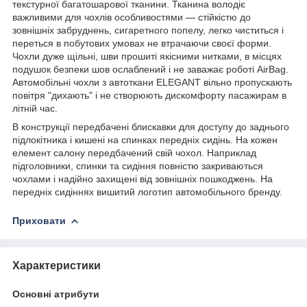
текстурної багатошарової тканини. Тканина володіє
важливими для чохлів особливостями — стійкістю до
зовнішніх забруднень, сигаретного попелу, легко чиститься і
переться в побутових умовах не втрачаючи своєї форми.
Чохли дуже щільні, шви прошиті якісними нитками, в місцях
подушок безпеки шов ослаблений і не заважає роботі AirBag.
Автомобільні чохли з автоткани ELEGANT вільно пропускають
повітря "дихають" і не створюють дискомфорту пасажирам в
літній час.
В конструкції передбачені блискавки для доступу до заднього
підлокітника і кишені на спинках передніх сидінь. На кожен
елемент салону передбачений свій чохол. Наприклад
підголовники, спинки та сидіння повністю закриваються
чохлами і надійно захищені від зовнішніх пошкоджень. На
передніх сидіннях вишитий логотип автомобільного бренду.
Приховати
Характеристики
Основні атрибути