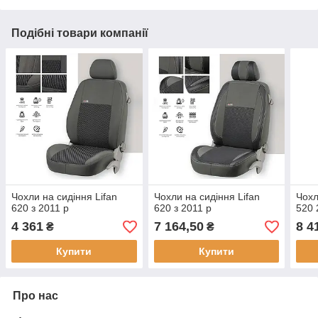
Подібні товари компанії
Чохли на сидіння Lifan
Чохли на сидіння Lifan
Чохл
620 з 2011 р
620 з 2011 р
520 
4 361
7 164,50
8 4
₴
₴
Купити
Купити
Про нас