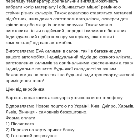
перепаду температур,оригінальний вигляд,можливість
вибрати колір матеріалу і обшивається міцної ремінною
стрічки різних кольорів. Також додатково ставляться металеві
підп'ятник, шильдики з логотипом авто,кліпси, люверси для
кріплення,або якщо їх немає липучки. Також можна
виготовити тільки водійський ,передні і килимок в багажник.
Індивідуальний підбір кольору матеріалу, окантовки і
комплектації під ваш автомобіль.
Виготовляємо EVA килимки в салон, так і в багажник для
вашого автомобіля. Індивідуальний підхід до кожного клієнта,
виготовлення килимків за оригінальними кресленнями а так ж
індивідуальне пошиття будь-якої складності за вашим
бажанням,як на авто так і на будь-які види транспорту,житлові
приміщення тощо!
Ціни від виробника.
Вартість додаткових аксесуарів уточнювати по телефону.
Відправляємо Новою поштою по Україні. Київ, Дніпро, Харьків,
Львів, Вінниця - самовивіз безкоштовно.
Форма оплати
1) Післяплата
2) Переказ на карту приват банку
3) Готівковий розрахунок