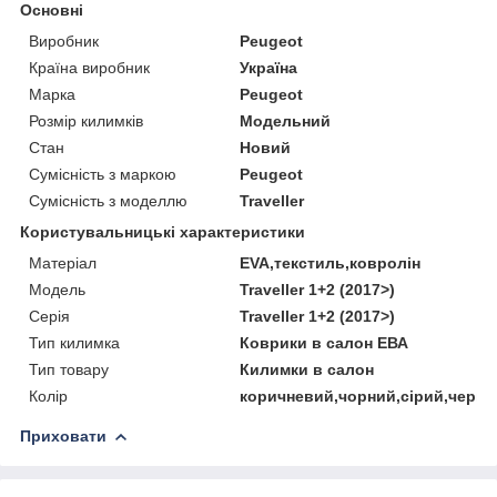
Основні
Виробник
Peugeot
Країна виробник
Україна
Марка
Peugeot
Розмір килимків
Модельний
Стан
Новий
Сумісність з маркою
Peugeot
Сумісність з моделлю
Traveller
Користувальницькі характеристики
Матеріал
EVA,текстиль,ковролін
Мoдель
Traveller 1+2 (2017>)
Серія
Traveller 1+2 (2017>)
Тип килимка
Коврики в салон ЕВА
Тип товару
Килимки в салон
Колір
коричневий,чорний,сірий,черво
Приховати