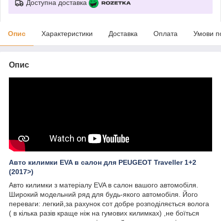
Доступна доставка
Опис
Характеристики
Доставка
Оплата
Умови п
Опис
Авто килимки EVA в салон для PEUGEOT Traveller 1+2
(2017>)
Авто килимки з матеріалу EVA в салон вашого автомобіля.
Широкий модельний ряд для будь-якого автомобіля. Його
переваги: легкий,за рахунок сот добре розподіляється волога
( в кілька разів краще ніж на гумових килимках) ,не боїться