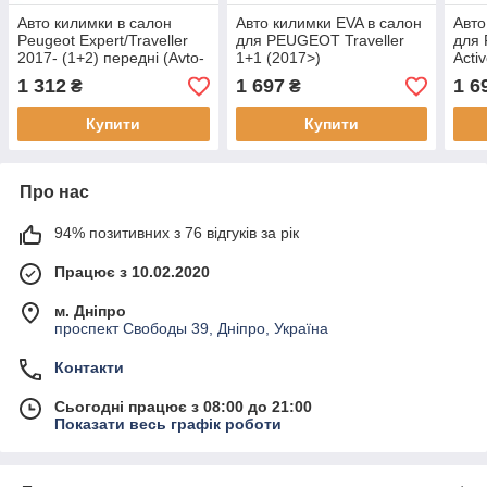
Авто килимки в салон
Авто килимки EVA в салон
Авто
Peugeot Expert/Traveller
для PEUGEOT Traveller
для 
2017- (1+2) передні (Avto-
1+1 (2017>)
Acti
Gumm) Автогум
1 312
1 697
1 6
₴
₴
Купити
Купити
Про нас
94% позитивних з 76 відгуків за рік
Працює з 10.02.2020
м. Дніпро
проспект Свободы 39, Дніпро, Україна
Контакти
Сьогодні працює з 08:00 до 21:00
Показати весь графік роботи