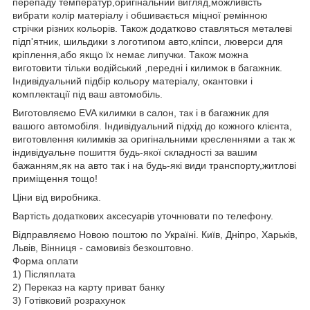
перепаду температур,оригінальний вигляд,можливість
вибрати колір матеріалу і обшивається міцної ремінною
стрічки різних кольорів. Також додатково ставляться металеві
підп'ятник, шильдики з логотипом авто,кліпси, люверси для
кріплення,або якщо їх немає липучки. Також можна
виготовити тільки водійський ,передні і килимок в багажник.
Індивідуальний підбір кольору матеріалу, окантовки і
комплектації під ваш автомобіль.
Виготовляємо EVA килимки в салон, так і в багажник для
вашого автомобіля. Індивідуальний підхід до кожного клієнта,
виготовлення килимків за оригінальними кресленнями а так ж
індивідуальне пошиття будь-якої складності за вашим
бажанням,як на авто так і на будь-які види транспорту,житлові
приміщення тощо!
Ціни від виробника.
Вартість додаткових аксесуарів уточнювати по телефону.
Відправляємо Новою поштою по Україні. Київ, Дніпро, Харьків,
Львів, Вінниця - самовивіз безкоштовно.
Форма оплати
1) Післяплата
2) Переказ на карту приват банку
3) Готівковий розрахунок