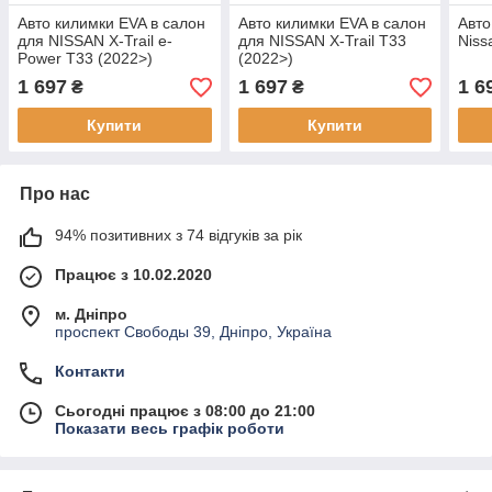
Авто килимки EVA в салон
Авто килимки EVA в салон
Авто
для NISSAN X-Trail e-
для NISSAN X-Trail T33
Niss
Power T33 (2022>)
(2022>)
1 697
1 697
1 6
₴
₴
Купити
Купити
Про нас
94% позитивних з 74 відгуків за рік
Працює з 10.02.2020
м. Дніпро
проспект Свободы 39, Дніпро, Україна
Контакти
Сьогодні працює з 08:00 до 21:00
Показати весь графік роботи