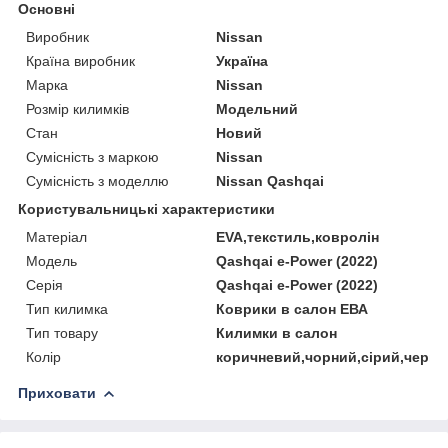
Основні
Виробник
Nissan
Країна виробник
Україна
Марка
Nissan
Розмір килимків
Модельний
Стан
Новий
Сумісність з маркою
Nissan
Сумісність з моделлю
Nissan Qashqai
Користувальницькі характеристики
Матеріал
EVA,текстиль,ковролін
Мoдель
Qashqai e-Power (2022)
Серія
Qashqai e-Power (2022)
Тип килимка
Коврики в салон ЕВА
Тип товару
Килимки в салон
Колір
коричневий,чорний,сірий,черво
Приховати