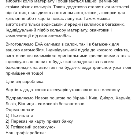
вибрати колір матеріалу і обшивається міцної ремінною
стрічки різних кольорів. Також додатково ставляться металеві
підп'ятник, шильдики з логотипом авто,кліпси, люверси для
кріплення,або якщо їх немає липучки. Також можна
виготовити тільки водійський ,передні і килимок в багажник.
Індивідуальний підбір кольору матеріалу, окантовки і
комплектації під ваш автомобіль.
Виготовляємо EVA килимки в салон, так і в багажник для
вашого автомобіля. Індивідуальний підхід до кожного клієнта,
виготовлення килимків за оригінальними кресленнями а так ж
індивідуальне пошиття будь-якої складності за вашим
бажанням,як на авто так і на будь-які види транспорту,житлові
приміщення тощо!
Ціни від виробника.
Вартість додаткових аксесуарів уточнювати по телефону.
Відправляємо Новою поштою по Україні. Київ, Дніпро, Харьків,
Львів, Вінниця - самовивіз безкоштовно.
Форма оплати
1) Післяплата
2) Переказ на карту приват банку
3) Готівковий розрахунок
Наш графік роботи :