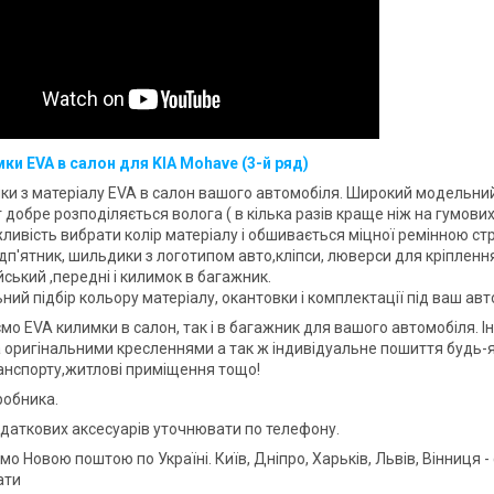
ки EVA в салон для KIA Mohave (3-й ряд)
ки з матеріалу EVA в салон вашого автомобіля. Широкий модельний 
 добре розподіляється волога ( в кілька разів краще ніж на гумов
ливість вибрати колір матеріалу і обшивається міцної ремінною стр
ідп'ятник, шильдики з логотипом авто,кліпси, люверси для кріплен
йський ,передні і килимок в багажник.
ний підбір кольору матеріалу, окантовки і комплектації під ваш авт
мо EVA килимки в салон, так і в багажник для вашого автомобіля. І
а оригінальними кресленнями а так ж індивідуальне пошиття будь-як
ранспорту,житлові приміщення тощо!
робника.
одаткових аксесуарів уточнювати по телефону.
о Новою поштою по Україні. Київ, Дніпро, Харьків, Львів, Вінниця 
ати