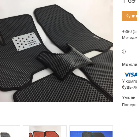
1 69
Купи
+380 (5
Менедж
У компа
будь-я
поверн