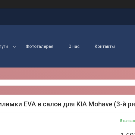
луги
Фотогалерея
О нас
Контакты
илимки EVA в салон для KIA Mohave (3-й ря
В наявн