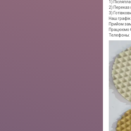
1) Післяпл
2) Переказ 
3) Готівко
Наш графік 
Прийом зам
Працюємо б
Телефоны: 