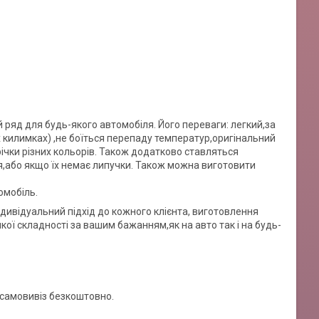
ряд для будь-якого автомобіля. Його переваги: легкий,за
их килимках) ,не боїться перепаду температур,оригінальний
ічки різних кольорів. Також додатково ставляться
ня,або якщо їх немає липучки. Також можна виготовити
омобіль.
ндивідуальний підхід до кожного клієнта, виготовлення
ої складності за вашим бажанням,як на авто так і на будь-
- самовивіз безкоштовно.