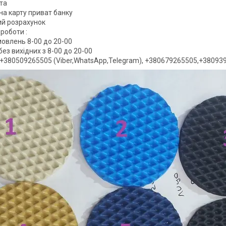
ата
на карту приват банку
вий розрахунок
роботи :
овлень 8-00 до 20-00
ез вихідних з 8-00 до 20-00
+380509265505 (Viber,WhatsApp,Telegram), +380679265505,+38093