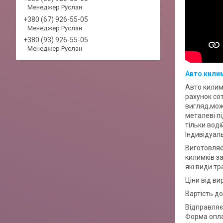
Менеджер Руслан
+380 (67) 926-55-05
Менеджер Руслан
+380 (93) 926-55-05
Менеджер Руслан
Авто килим
Авто килим
рахунок сот
вигляд,мож
металеві п
тільки воді
Індивідуаль
Виготовляє
килимків з
які види т
Ціни від ви
Вартість д
Відправляєм
Форма опл