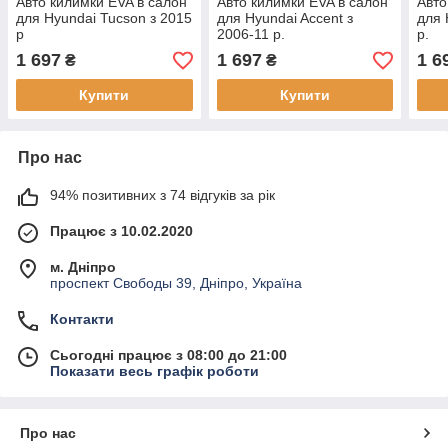
Авто килимки EVA в салон
Авто килимки EVA в салон
Авто
для Hyundai Tucson з 2015
для Hyundai Accent з
для 
р
2006-11 р.
р.
1 697
1 697
1 6
₴
₴
Купити
Купити
Про нас
94% позитивних з 74 відгуків за рік
Працює з 10.02.2020
м. Дніпро
проспект Свободы 39, Дніпро, Україна
Контакти
Сьогодні працює з 08:00 до 21:00
Показати весь графік роботи
Про нас