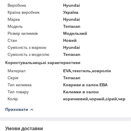
Виробник
Hyundai
Країна виробник
Україна
Марка
Hyundai
Модель
Terracan
Розмір килимків
Модельний
Стан
Новий
Сумісність з маркою
Hyundai
Сумісність з моделлю
Terracan
Користувальницькі характеристики
Матеріал
EVA,текстиль,ковролін
Серія
Terracan
Тип килимка
Коврики в салон ЕВА
Тип товару
Килимки в салон
Колір
коричневий,чорний,сірий,черво
Приховати
Умови доставки