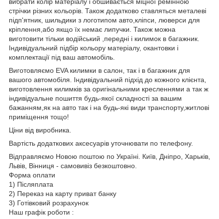
вибрати колір матеріалу і обшивається міцної ремінною
стрічки різних кольорів. Також додатково ставляться металеві
підп'ятник, шильдики з логотипом авто,кліпси, люверси для
кріплення,або якщо їх немає липучки. Також можна
виготовити тільки водійський ,передні і килимок в багажник.
Індивідуальний підбір кольору матеріалу, окантовки і
комплектації під ваш автомобіль.
Виготовляємо EVA килимки в салон, так і в багажник для
вашого автомобіля. Індивідуальний підхід до кожного клієнта,
виготовлення килимків за оригінальними кресленнями а так ж
індивідуальне пошиття будь-якої складності за вашим
бажанням,як на авто так і на будь-які види транспорту,житлові
приміщення тощо!
Ціни від виробника.
Вартість додаткових аксесуарів уточнювати по телефону.
Відправляємо Новою поштою по Україні. Київ, Дніпро, Харьків,
Львів, Вінниця - самовивіз безкоштовно.
Форма оплати
1) Післяплата
2) Переказ на карту приват банку
3) Готівковий розрахунок
Наш графік роботи :