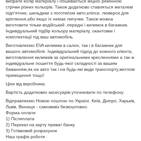
вибрати колір матеріалу і обшивається міцної ремінною
стрічки різних кольорів. Також додатково ставляться металеві
підп'ятник, шильдики з логотипом авто,кліпси, люверси для
кріплення,або якщо їх немає липучки. Також можна
виготовити тільки водійський ,передні і килимок в багажник.
Індивідуальний підбір кольору матеріалу, окантовки і
комплектації під ваш автомобіль.
Виготовляємо EVA килимки в салон, так і в багажник для
вашого автомобіля. Індивідуальний підхід до кожного клієнта,
виготовлення килимків за оригінальними кресленнями а так ж
індивідуальне пошиття будь-якої складності за вашим
бажанням,як на авто так і на будь-які види транспорту,житлові
приміщення тощо!
Ціни від виробника.
Вартість додаткових аксесуарів уточнювати по телефону.
Відправляємо Новою поштою по Україні. Київ, Дніпро, Харьків,
Львів, Вінниця - самовивіз безкоштовно.
Форма оплати
1) Післяплата
2) Переказ на карту приват банку
3) Готівковий розрахунок
Наш графік роботи :