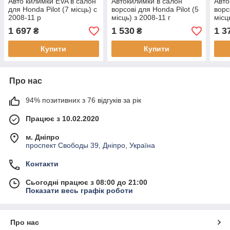
Авто килимки EVA в салон
Автокилимки в салон
Авто
для Honda Pilot (7 місць) c
ворсові для Honda Pilot (5
ворс
2008-11 р
місць) з 2008-11 г
місц
1 697
1 530
1 3
₴
₴
Купити
Купити
Про нас
94% позитивних з 76 відгуків за рік
Працює з 10.02.2020
м. Дніпро
проспект Свободы 39, Дніпро, Україна
Контакти
Сьогодні працює з 08:00 до 21:00
Показати весь графік роботи
Про нас