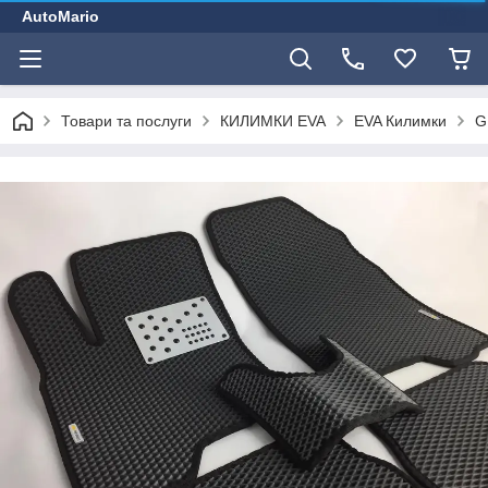
AutoMario
Товари та послуги
КИЛИМКИ EVA
EVA Килимки
G