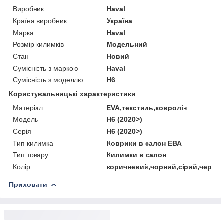
Виробник
Haval
Країна виробник
Україна
Марка
Haval
Розмір килимків
Модельний
Стан
Новий
Сумісність з маркою
Haval
Сумісність з моделлю
H6
Користувальницькі характеристики
Матеріал
EVA,текстиль,ковролін
Мoдель
H6 (2020>)
Серія
H6 (2020>)
Тип килимка
Коврики в салон ЕВА
Тип товару
Килимки в салон
Колір
коричневий,чорний,сірий,черво
Приховати