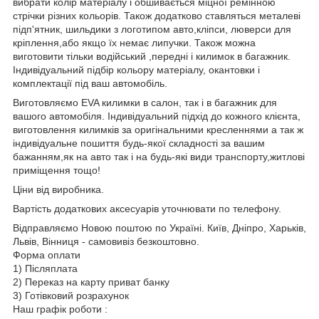
вибрати колір матеріалу і обшивається міцної ремінною
стрічки різних кольорів. Також додатково ставляться металеві
підп'ятник, шильдики з логотипом авто,кліпси, люверси для
кріплення,або якщо їх немає липучки. Також можна
виготовити тільки водійський ,передні і килимок в багажник.
Індивідуальний підбір кольору матеріалу, окантовки і
комплектації під ваш автомобіль.
Виготовляємо EVA килимки в салон, так і в багажник для
вашого автомобіля. Індивідуальний підхід до кожного клієнта,
виготовлення килимків за оригінальними кресленнями а так ж
індивідуальне пошиття будь-якої складності за вашим
бажанням,як на авто так і на будь-які види транспорту,житлові
приміщення тощо!
Ціни від виробника.
Вартість додаткових аксесуарів уточнювати по телефону.
Відправляємо Новою поштою по Україні. Київ, Дніпро, Харьків,
Львів, Вінниця - самовивіз безкоштовно.
Форма оплати
1) Післяплата
2) Переказ на карту приват банку
3) Готівковий розрахунок
Наш графік роботи :