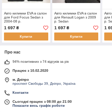
Авто килимки EVA в салон
Авто килимки EVA в салон
Авто
для Ford Focus Sedan з
для Renault Logan з 2009
для 
2004-08 р.
р. Sedan
р. S
1 697
1 697
1 6
₴
₴
Купити
Купити
Про нас
94% позитивних з 74 відгуків за рік
Працює з 10.02.2020
м. Дніпро
проспект Свободы 39, Дніпро, Україна
Контакти
Сьогодні працює з 08:00 до 21:00
Показати весь графік роботи