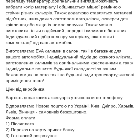
перепаду температур,оригінальний вигляд,можливість
вибрати колір матеріалу і обшивається міцної ремінною
стрічки різних кольорів. Також додатково ставляться металеві
підп'ятник, шильдики з логотипом авто,кліпси, люверси для
кріплення,або якщо їх немає липучки. Також можна
виготовити тільки водійський ,передні і килимок в багажник.
Індивідуальний підбір кольору матеріалу, окантовки і
комплектації під ваш автомобіль.
Виготовляємо EVA килимки в салон, так і в багажник для
вашого автомобіля. Індивідуальний підхід до кожного клієнта,
виготовлення килимків за оригінальними кресленнями а так ж
індивідуальне пошиття будь-якої складності за вашим
бажанням,як на авто так і на будь-які види транспорту,житлові
приміщення тощо!
Ціни від виробника.
Вартість додаткових аксесуарів уточнювати по телефону.
Відправляємо Новою поштою по Україні. Київ, Дніпро, Харьків,
Львів, Вінниця - самовивіз безкоштовно.
Форма оплати
1) Післяплата
2) Переказ на карту приват банку
3) Готівковий розрахунок