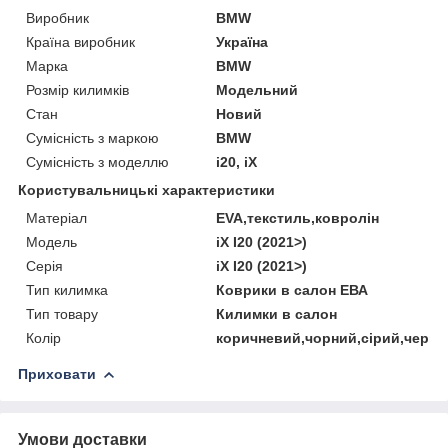
Виробник
BMW
Країна виробник
Україна
Марка
BMW
Розмір килимків
Модельний
Стан
Новий
Сумісність з маркою
BMW
Сумісність з моделлю
i20, iX
Користувальницькі характеристики
Матеріал
EVA,текстиль,ковролін
Мoдель
iX I20 (2021>)
Серія
iX I20 (2021>)
Тип килимка
Коврики в салон ЕВА
Тип товару
Килимки в салон
Колір
коричневий,чорний,сірий,черво
Приховати
Умови доставки