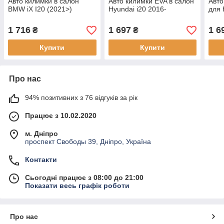
Авто килимки в салон
Авто килимки EVA в салон
Авто
BMW iX I20 (2021>)
Hyundai i20 2016-
для 
1 716
1 697
1 6
₴
₴
Купити
Купити
Про нас
94% позитивних з 76 відгуків за рік
Працює з 10.02.2020
м. Дніпро
проспект Свободы 39, Дніпро, Україна
Контакти
Сьогодні працює з 08:00 до 21:00
Показати весь графік роботи
Про нас