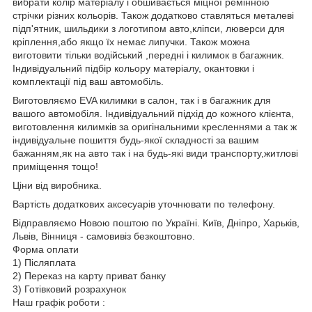
вибрати колір матеріалу і обшивається міцної ремінною
стрічки різних кольорів. Також додатково ставляться металеві
підп'ятник, шильдики з логотипом авто,кліпси, люверси для
кріплення,або якщо їх немає липучки. Також можна
виготовити тільки водійський ,передні і килимок в багажник.
Індивідуальний підбір кольору матеріалу, окантовки і
комплектації під ваш автомобіль.
Виготовляємо EVA килимки в салон, так і в багажник для
вашого автомобіля. Індивідуальний підхід до кожного клієнта,
виготовлення килимків за оригінальними кресленнями а так ж
індивідуальне пошиття будь-якої складності за вашим
бажанням,як на авто так і на будь-які види транспорту,житлові
приміщення тощо!
Ціни від виробника.
Вартість додаткових аксесуарів уточнювати по телефону.
Відправляємо Новою поштою по Україні. Київ, Дніпро, Харьків,
Львів, Вінниця - самовивіз безкоштовно.
Форма оплати
1) Післяплата
2) Переказ на карту приват банку
3) Готівковий розрахунок
Наш графік роботи :