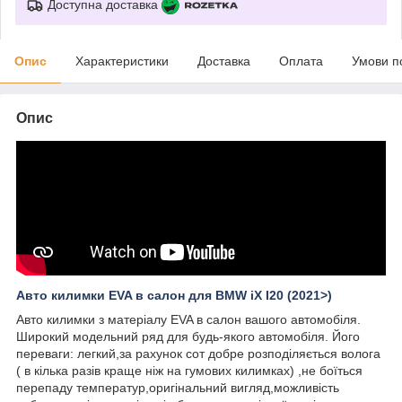
Доступна доставка
Опис
Характеристики
Доставка
Оплата
Умови п
Опис
Авто килимки EVA в салон для BMW iX I20 (2021>)
Авто килимки з матеріалу EVA в салон вашого автомобіля.
Широкий модельний ряд для будь-якого автомобіля. Його
переваги: легкий,за рахунок сот добре розподіляється волога
( в кілька разів краще ніж на гумових килимках) ,не боїться
перепаду температур,оригінальний вигляд,можливість