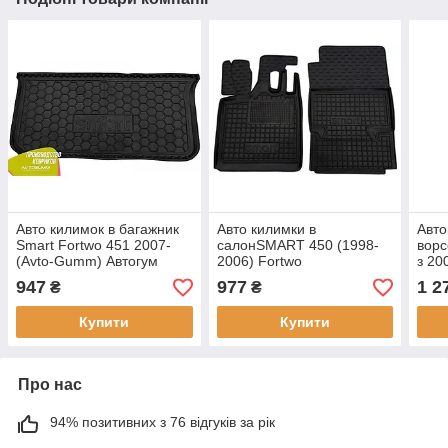
Авто килимок в багажник
Авто килимки в
Авто
Smart Fortwo 451 2007-
салонSMART 450 (1998-
ворс
(Avto-Gumm) Автогум
2006) Fortwo
з 20
947
977
1 2
₴
₴
Купити
Купити
Про нас
94% позитивних з 76 відгуків за рік