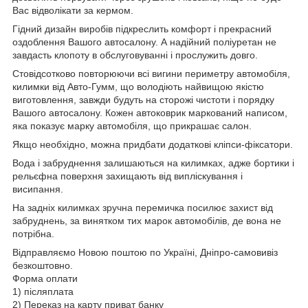
Вас відволікати за кермом.
Гідний дизайн виробів підкреслить комфорт і прекрасний
оздоблення Вашого автосалону. А надійний поліуретан не
завдасть клопоту в обслуговуванні і прослужить довго.
Стовідсотково повторюючи всі вигини периметру автомобіля,
килимки від Авто-Гумм, що володіють найвищою якістю
виготовлення, завжди будуть на сторожі чистоти і порядку
Вашого автосалону. Кожен автоковрик маркований написом,
яка показує марку автомобіля, що прикрашає салон.
Якщо необхідно, можна придбати додаткові кліпси-фіксатори.
Вода і забруднення залишаються на килимках, адже бортики і
рельєфна поверхня захищають від випліскування і
висипання.
На задніх килимках зручна перемичка посилює захист від
забруднень, за винятком тих марок автомобілів, де вона не
потрібна.
Відправляємо Новою поштою по Україні, Дніпро-самовивіз
безкоштовно.
Форма оплати
1) післяплата
2) Переказ на карту приват банку