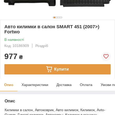
Авто килимки в салон SMART 451 (2007>)
Fortwo
В наявності
Код: 10186909
Роздріб
977
₴
Купити
Опис
Характеристики
Доставка
Оплата
Умови п
Опис
Килимки в салон, Автоковрик, Авто килимок, Килимок, Avto-
Gumm, Гумові килимки, Автоковры, Килимки в машину,