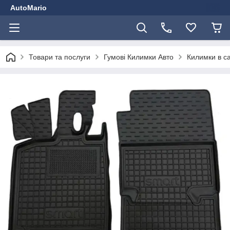
AutoMario
Товари та послуги
Гумові Килимки Авто
Килимки в с