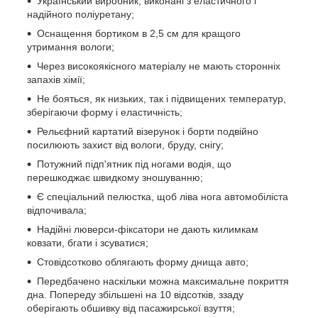
Український виробник, виконані з еластичного і
надійного поліуретану;
Оснащення бортиком в 2,5 см для кращого
утримання вологи;
Через високоякісного матеріалу не мають сторонніх
запахів хімії;
Не бояться, як низьких, так і підвищених температур,
зберігаючи форму і еластичність;
Рельєфний картатий візерунок і борти подвійно
посилюють захист від вологи, бруду, снігу;
Потужний підп'ятник під ногами водія, що
перешкоджає швидкому зношуванню;
Є спеціальний пелюстка, щоб ліва нога автомобіліста
відпочивала;
Надійні люверси-фіксатори не дають килимкам
ковзати, бгати і зсуватися;
Стовідсотково облягають форму днища авто;
Передбачено наскільки можна максимальне покриття
дна. Попереду збільшені на 10 відсотків, ззаду
оберігають обшивку від пасажирської взуття;