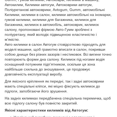
Автокилим, Килимки автогум, Автоковрики автогум,
Поліуретанові автоковрики, Avtogum, Gumm, автомобільні
Килимки, килимки в салон, килимки автомобільні на іномарки,
гумові килимки, килимки для багажника, килимок для
багажника, килимок в автомобіль, автоковрик, килимок
салону, пропоновані фірмою Авто-Гумм зроблені з
поліуретану, який володіє підвищеною еластичністю і
м'якістю.
Авто килимки в салон Автогум стовідсотково підходять для
моделі машини, щоб грамотно вписати в салон, покривши
собою днище без різних зазорів і нестиковок. Всі вигини точно
повторюють форми дна салону. Килимок під ногами водія
оснащений потужним підп'ятником, оскільки ця зона
найбільше схильна до зношування, це продовжує
довговічність експлуатації виробу.
Для якісного кріплення як передні, так і задні автоковрики
мають спеціальні кліпси, які міцно фіксують килимок до
підлоги, запобігаючи його зрушення.
На задніх килимках передбачена спеціальна перемичка, щоб
всю підлогу салону був повністю закритий.
Якісні характеристики килимків від Автогум: