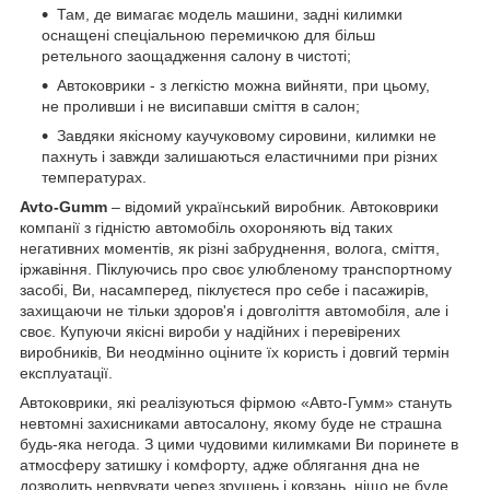
Там, де вимагає модель машини, задні килимки
оснащені спеціальною перемичкою для більш
ретельного заощадження салону в чистоті;
Автоковрики - з легкістю можна вийняти, при цьому,
не проливши і не висипавши сміття в салон;
Завдяки якісному каучуковому сировини, килимки не
пахнуть і завжди залишаються еластичними при різних
температурах.
A
vto
-Gumm
– відомий український виробник. Автоковрики
компанії з гідністю автомобіль охороняють від таких
негативних моментів, як різні забруднення, волога, сміття,
іржавіння. Піклуючись про своє улюбленому транспортному
засобі, Ви, насамперед, піклуєтеся про себе і пасажирів,
захищаючи не тільки здоров'я і довголіття автомобіля, але і
своє. Купуючи якісні вироби у надійних і перевірених
виробників, Ви неодмінно оціните їх користь і довгий термін
експлуатації.
Автоковрики, які реалізуються фірмою «Авто-Гумм» стануть
невтомні захисниками автосалону, якому буде не страшна
будь-яка негода. З цими чудовими килимками Ви поринете в
атмосферу затишку і комфорту, адже облягання дна не
дозволить нервувати через зрушень і ковзань, ніщо не буде