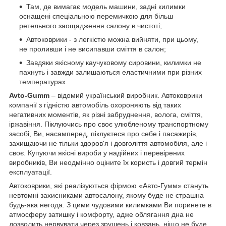
Там, де вимагає модель машини, задні килимки
оснащені спеціальною перемичкою для більш
ретельного заощадження салону в чистоті;
Автоковрики - з легкістю можна вийняти, при цьому,
не проливши і не висипавши сміття в салон;
Завдяки якісному каучуковому сировини, килимки не
пахнуть і завжди залишаються еластичними при різних
температурах.
A
vto
-Gumm
– відомий український виробник. Автоковрики
компанії з гідністю автомобіль охороняють від таких
негативних моментів, як різні забруднення, волога, сміття,
іржавіння. Піклуючись про своє улюбленому транспортному
засобі, Ви, насамперед, піклуєтеся про себе і пасажирів,
захищаючи не тільки здоров'я і довголіття автомобіля, але і
своє. Купуючи якісні вироби у надійних і перевірених
виробників, Ви неодмінно оціните їх користь і довгий термін
експлуатації.
Автоковрики, які реалізуються фірмою «Авто-Гумм» стануть
невтомні захисниками автосалону, якому буде не страшна
будь-яка негода. З цими чудовими килимками Ви поринете в
атмосферу затишку і комфорту, адже облягання дна не
дозволить нервувати через зрушень і ковзань, ніщо не буде