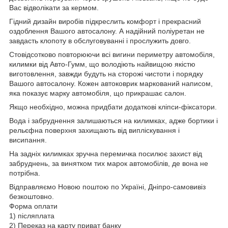
Вас відволікати за кермом.
Гідний дизайн виробів підкреслить комфорт і прекрасний
оздоблення Вашого автосалону. А надійний поліуретан не
завдасть клопоту в обслуговуванні і прослужить довго.
Стовідсотково повторюючи всі вигини периметру автомобіля,
килимки від Авто-Гумм, що володіють найвищою якістю
виготовлення, завжди будуть на сторожі чистоти і порядку
Вашого автосалону. Кожен автоковрик маркований написом,
яка показує марку автомобіля, що прикрашає салон.
Якщо необхідно, можна придбати додаткові кліпси-фіксатори.
Вода і забруднення залишаються на килимках, адже бортики і
рельєфна поверхня захищають від випліскування і
висипання.
На задніх килимках зручна перемичка посилює захист від
забруднень, за винятком тих марок автомобілів, де вона не
потрібна.
Відправляємо Новою поштою по Україні, Дніпро-самовивіз
безкоштовно.
Форма оплати
1) післяплата
2) Переказ на карту приват банку