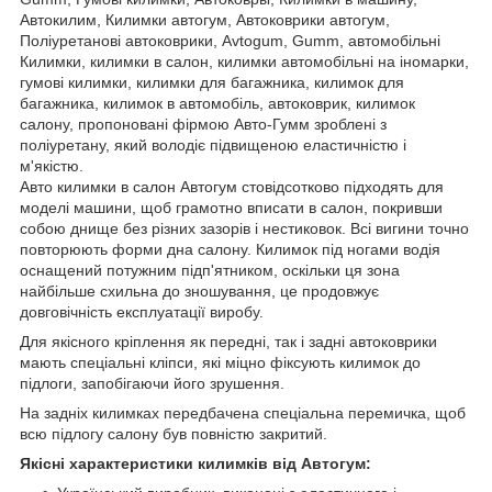
Автокилим, Килимки автогум, Автоковрики автогум,
Поліуретанові автоковрики, Avtogum, Gumm, автомобільні
Килимки, килимки в салон, килимки автомобільні на іномарки,
гумові килимки, килимки для багажника, килимок для
багажника, килимок в автомобіль, автоковрик, килимок
салону, пропоновані фірмою Авто-Гумм зроблені з
поліуретану, який володіє підвищеною еластичністю і
м'якістю.
Авто килимки в салон Автогум стовідсотково підходять для
моделі машини, щоб грамотно вписати в салон, покривши
собою днище без різних зазорів і нестиковок. Всі вигини точно
повторюють форми дна салону. Килимок під ногами водія
оснащений потужним підп'ятником, оскільки ця зона
найбільше схильна до зношування, це продовжує
довговічність експлуатації виробу.
Для якісного кріплення як передні, так і задні автоковрики
мають спеціальні кліпси, які міцно фіксують килимок до
підлоги, запобігаючи його зрушення.
На задніх килимках передбачена спеціальна перемичка, щоб
всю підлогу салону був повністю закритий.
Якісні характеристики килимків від Автогум: