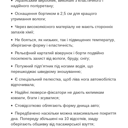
Український виробник, виконані з еластичного і
надійного поліуретану;
Оснащення бортиком в 2,5 см для кращого
утримання вологи;
Через високоякісного матеріалу не мають сторонніх
запахів хімії;
Не бояться, як низьких, так і підвищених температур,
зберігаючи форму і еластичність;
Рельєфний картатий візерунок і борти подвійно
посилюють захист від вологи, бруду, снігу;
Потужний підп'ятник під ногами водія, що
перешкоджає швидкому зношуванню;
Є спеціальний пелюстка, щоб ліва нога автомобіліста
відпочивала;
Надійні люверси-фіксатори не дають килимкам
ковзати, бгати і зсуватися;
Стовідсотково облягають форму днища авто;
Передбачено наскільки можна максимальне покриття
дна. Попереду збільшені на 10 відсотків, ззаду
оберігають обшивку від пасажирської взуття;