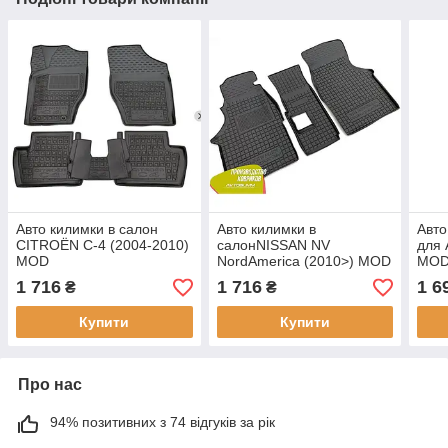
Авто килимки в салон
Авто килимки в
Авто
CITROЁN C-4 (2004-2010)
салонNISSAN NV
для
MOD
NordAmerica (2010>) MOD
MO
1 716
1 716
1 6
₴
₴
Купити
Купити
Про нас
94% позитивних з 74 відгуків за рік