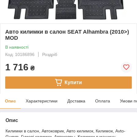
Авто килимки в салон SEAT Alhambra (2010>)
MOD
В наявності
Код: 10186896
Роздріб
1 716
₴
Купити
Опис
Характеристики
Доставка
Оплата
Умови п
Опис
Килимки в салон, Автоковрик, Авто килимок, Килимок, Avto-
Gumm, Гумові килимки, Автоковры, Килимки в машину,