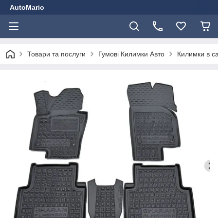
AutoMario
Товари та послуги
Гумові Килимки Авто
Килимки в с