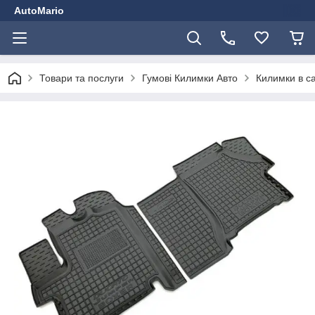
AutoMario
Товари та послуги
Гумові Килимки Авто
Килимки в с