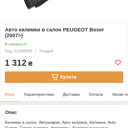
Авто килимки в салон PEUGEOT Boxer
(2007>)
В наявності
Код: 10186839
Роздріб
1 312
₴
Купити
Опис
Характеристики
Доставка
Оплата
Умови п
Опис
Килимки в салон, Автоковрик, Авто килимок, Килимок, Avto-
Gumm, Гумові килимки, Автоковры, Килимки в машину,