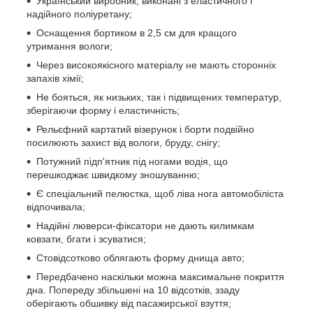
Український виробник, виконані з еластичного і
надійного поліуретану;
Оснащення бортиком в 2,5 см для кращого
утримання вологи;
Через високоякісного матеріалу не мають сторонніх
запахів хімії;
Не бояться, як низьких, так і підвищених температур,
зберігаючи форму і еластичність;
Рельєфний картатий візерунок і борти подвійно
посилюють захист від вологи, бруду, снігу;
Потужний підп'ятник під ногами водія, що
перешкоджає швидкому зношуванню;
Є спеціальний пелюстка, щоб ліва нога автомобіліста
відпочивала;
Надійні люверси-фіксатори не дають килимкам
ковзати, бгати і зсуватися;
Стовідсотково облягають форму днища авто;
Передбачено наскільки можна максимальне покриття
дна. Попереду збільшені на 10 відсотків, ззаду
оберігають обшивку від пасажирської взуття;