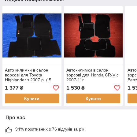
Авто килимки в салон
Автокилимки в салон
Авто
ворсові для Toyota
ворсові для Honda CR-V c
ворс
Highlander з 2007 р. ( 5
2007-11г
Benz
місць )
р.
1 377
1 530
1 5
₴
₴
Купити
Купити
Про нас
94% позитивних з 76 відгуків за рік