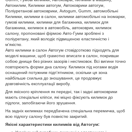
Автокилим, Килимки автогум, Автоковрики автогум,
Поліуретанові автоковрики, Avtogum, Gumm, автомобільні
Килимки, килимки в салон, килимки автомобільні на іномарки,
гумові килимки, килимки для багажника, килимок для
багажника, килимок в автомобіль, автоковрик, килимок
салону, пропоновані фірмою Авто-Гумм зроблені з
поліуретану, який володіє підвищеною еластичністю і
м'якістю.
Авто килимки в салон Автогум стовідсотково підходять для
моделі машини, щоб грамотно вписати в салон, покривши
собою днище без різних зазорів і нестиковок. Всі вигини точно
повторюють форми дна салону. Килимок під ногами водія
оснащений потужним підп'ятником, оскільки ця зона
найбільше схильна до зношування, це продовжує
довговічність експлуатації виробу.
Для якісного кріплення як передні, так і задні автоковрики
мають спеціальні кліпси, які міцно фіксують килимок до
підлоги, запобігаючи його зрушення.
На задніх килимках передбачена спеціальна перемичка, щоб
всю підлогу салону був повністю закритий.
Якісні характеристики килимків від Автогум: