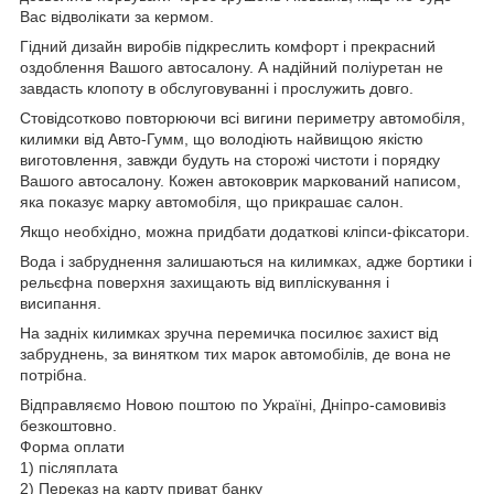
Вас відволікати за кермом.
Гідний дизайн виробів підкреслить комфорт і прекрасний
оздоблення Вашого автосалону. А надійний поліуретан не
завдасть клопоту в обслуговуванні і прослужить довго.
Стовідсотково повторюючи всі вигини периметру автомобіля,
килимки від Авто-Гумм, що володіють найвищою якістю
виготовлення, завжди будуть на сторожі чистоти і порядку
Вашого автосалону. Кожен автоковрик маркований написом,
яка показує марку автомобіля, що прикрашає салон.
Якщо необхідно, можна придбати додаткові кліпси-фіксатори.
Вода і забруднення залишаються на килимках, адже бортики і
рельєфна поверхня захищають від випліскування і
висипання.
На задніх килимках зручна перемичка посилює захист від
забруднень, за винятком тих марок автомобілів, де вона не
потрібна.
Відправляємо Новою поштою по Україні, Дніпро-самовивіз
безкоштовно.
Форма оплати
1) післяплата
2) Переказ на карту приват банку