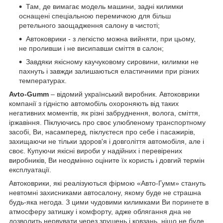
Там, де вимагає модель машини, задні килимки
оснащені спеціальною перемичкою для більш
ретельного заощадження салону в чистоті;
Автоковрики - з легкістю можна вийняти, при цьому,
не проливши і не висипавши сміття в салон;
Завдяки якісному каучуковому сировини, килимки не
пахнуть і завжди залишаються еластичними при різних
температурах.
A
vto
-Gumm
– відомий український виробник. Автоковрики
компанії з гідністю автомобіль охороняють від таких
негативних моментів, як різні забруднення, волога, сміття,
іржавіння. Піклуючись про своє улюбленому транспортному
засобі, Ви, насамперед, піклуєтеся про себе і пасажирів,
захищаючи не тільки здоров'я і довголіття автомобіля, але і
своє. Купуючи якісні вироби у надійних і перевірених
виробників, Ви неодмінно оціните їх користь і довгий термін
експлуатації.
Автоковрики, які реалізуються фірмою «Авто-Гумм» стануть
невтомні захисниками автосалону, якому буде не страшна
будь-яка негода. З цими чудовими килимками Ви поринете в
атмосферу затишку і комфорту, адже облягання дна не
дозволить нервувати через зрушень і ковзань, ніщо не буде