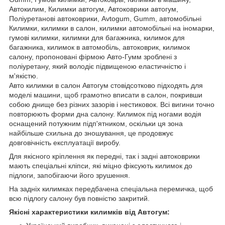
Автокилим, Килимки автогум, Автоковрики автогум,
Поліуретанові автоковрики, Avtogum, Gumm, автомобільні
Килимки, килимки в салон, килимки автомобільні на іномарки,
гумові килимки, килимки для багажника, килимок для
багажника, килимок в автомобіль, автоковрик, килимок
салону, пропоновані фірмою Авто-Гумм зроблені з
поліуретану, який володіє підвищеною еластичністю і
м'якістю.
Авто килимки в салон Автогум стовідсотково підходять для
моделі машини, щоб грамотно вписати в салон, покривши
собою днище без різних зазорів і нестиковок. Всі вигини точно
повторюють форми дна салону. Килимок під ногами водія
оснащений потужним підп'ятником, оскільки ця зона
найбільше схильна до зношування, це продовжує
довговічність експлуатації виробу.
Для якісного кріплення як передні, так і задні автоковрики
мають спеціальні кліпси, які міцно фіксують килимок до
підлоги, запобігаючи його зрушення.
На задніх килимках передбачена спеціальна перемичка, щоб
всю підлогу салону був повністю закритий.
Якісні характеристики килимків від Автогум: