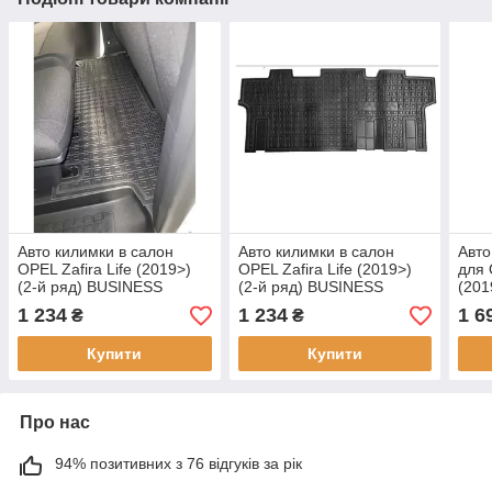
Авто килимки в салон
Авто килимки в салон
Авто
OPEL Zafira Life (2019>)
OPEL Zafira Life (2019>)
для 
(2-й ряд) BUSINESS
(2-й ряд) BUSINESS
(201
(Base) (8місць)
(Enjoy) (7місць)
1 234
1 234
1 6
₴
₴
Купити
Купити
Про нас
94% позитивних з 76 відгуків за рік