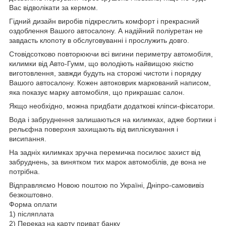
Вас відволікати за кермом.
Гідний дизайн виробів підкреслить комфорт і прекрасний
оздоблення Вашого автосалону. А надійний поліуретан не
завдасть клопоту в обслуговуванні і прослужить довго.
Стовідсотково повторюючи всі вигини периметру автомобіля,
килимки від Авто-Гумм, що володіють найвищою якістю
виготовлення, завжди будуть на сторожі чистоти і порядку
Вашого автосалону. Кожен автоковрик маркований написом,
яка показує марку автомобіля, що прикрашає салон.
Якщо необхідно, можна придбати додаткові кліпси-фіксатори.
Вода і забруднення залишаються на килимках, адже бортики і
рельєфна поверхня захищають від випліскування і
висипання.
На задніх килимках зручна перемичка посилює захист від
забруднень, за винятком тих марок автомобілів, де вона не
потрібна.
Відправляємо Новою поштою по Україні, Дніпро-самовивіз
безкоштовно.
Форма оплати
1) післяплата
2) Переказ на карту приват банку