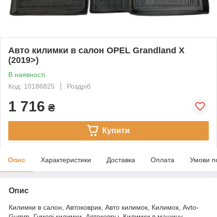
Авто килимки в салон OPEL Grandland X
(2019>)
В наявності
Код: 10186825
Роздріб
1 716
₴
Купити
Опис
Характеристики
Доставка
Оплата
Умови п
Опис
Килимки в салон, Автоковрик, Авто килимок, Килимок, Avto-
Gumm, Гумові килимки, Автоковры, Килимки в машину,