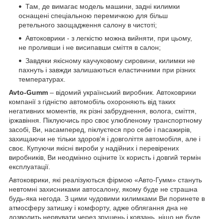
Там, де вимагає модель машини, задні килимки
оснащені спеціальною перемичкою для більш
ретельного заощадження салону в чистоті;
Автоковрики - з легкістю можна вийняти, при цьому,
не проливши і не висипавши сміття в салон;
Завдяки якісному каучуковому сировини, килимки не
пахнуть і завжди залишаються еластичними при різних
температурах.
A
vto
-Gumm
– відомий український виробник. Автоковрики
компанії з гідністю автомобіль охороняють від таких
негативних моментів, як різні забруднення, волога, сміття,
іржавіння. Піклуючись про своє улюбленому транспортному
засобі, Ви, насамперед, піклуєтеся про себе і пасажирів,
захищаючи не тільки здоров'я і довголіття автомобіля, але і
своє. Купуючи якісні вироби у надійних і перевірених
виробників, Ви неодмінно оціните їх користь і довгий термін
експлуатації.
Автоковрики, які реалізуються фірмою «Авто-Гумм» стануть
невтомні захисниками автосалону, якому буде не страшна
будь-яка негода. З цими чудовими килимками Ви поринете в
атмосферу затишку і комфорту, адже облягання дна не
дозволить нервувати через зрушень і ковзань, ніщо не буде