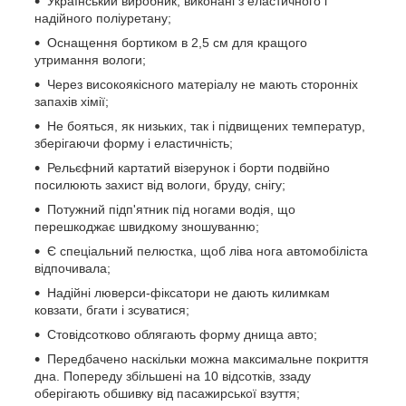
Український виробник, виконані з еластичного і
надійного поліуретану;
Оснащення бортиком в 2,5 см для кращого
утримання вологи;
Через високоякісного матеріалу не мають сторонніх
запахів хімії;
Не бояться, як низьких, так і підвищених температур,
зберігаючи форму і еластичність;
Рельєфний картатий візерунок і борти подвійно
посилюють захист від вологи, бруду, снігу;
Потужний підп'ятник під ногами водія, що
перешкоджає швидкому зношуванню;
Є спеціальний пелюстка, щоб ліва нога автомобіліста
відпочивала;
Надійні люверси-фіксатори не дають килимкам
ковзати, бгати і зсуватися;
Стовідсотково облягають форму днища авто;
Передбачено наскільки можна максимальне покриття
дна. Попереду збільшені на 10 відсотків, ззаду
оберігають обшивку від пасажирської взуття;