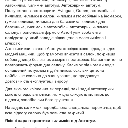
Автокилим, Килимки автогум, Автоковрики автогум,
Поліуретанові автоковрики, Avtogum, Gumm, автомобільні
Килимки, килимки в салон, килимки автомобільні на іномарки,
гумові килимки, килимки для багажника, килимок для
багажника, килимок в автомобіль, автоковрик, килимок
салону, пропоновані фірмою Авто-Гумм зроблені з
поліуретану, який володіє підвищеною еластичністю і
м'якістю.
Авто килимки в салон Автогум стовідсотково підходять для
моделі машини, щоб грамотно вписати в салон, покривши
собою днище без різних зазорів і нестиковок. Всі вигини точно
повторюють форми дна салону. Килимок під ногами водія
оснащений потужним підп'ятником, оскільки ця зона
найбільше схильна до зношування, це продовжує
довговічність експлуатації виробу.
Для якісного кріплення як передні, так і задні автоковрики
мають спеціальні кліпси, які міцно фіксують килимок до
підлоги, запобігаючи його зрушення.
На задніх килимках передбачена спеціальна перемичка, щоб
всю підлогу салону був повністю закритий.
Якісні характеристики килимків від Автогум: