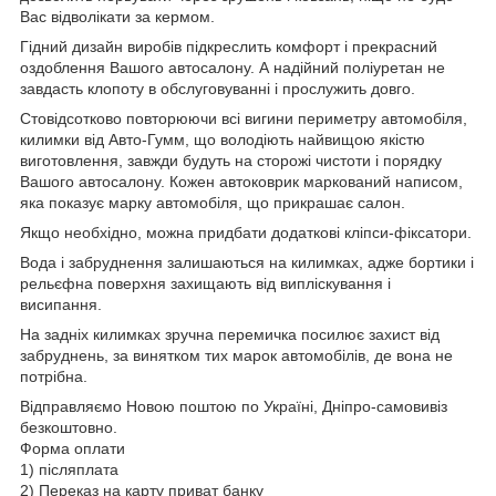
Вас відволікати за кермом.
Гідний дизайн виробів підкреслить комфорт і прекрасний
оздоблення Вашого автосалону. А надійний поліуретан не
завдасть клопоту в обслуговуванні і прослужить довго.
Стовідсотково повторюючи всі вигини периметру автомобіля,
килимки від Авто-Гумм, що володіють найвищою якістю
виготовлення, завжди будуть на сторожі чистоти і порядку
Вашого автосалону. Кожен автоковрик маркований написом,
яка показує марку автомобіля, що прикрашає салон.
Якщо необхідно, можна придбати додаткові кліпси-фіксатори.
Вода і забруднення залишаються на килимках, адже бортики і
рельєфна поверхня захищають від випліскування і
висипання.
На задніх килимках зручна перемичка посилює захист від
забруднень, за винятком тих марок автомобілів, де вона не
потрібна.
Відправляємо Новою поштою по Україні, Дніпро-самовивіз
безкоштовно.
Форма оплати
1) післяплата
2) Переказ на карту приват банку