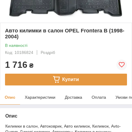
Авто килимки в салон OPEL Frontera B (1998-
2004)
В наявності
Код: 10186824
Роздріб
1 716
₴
Купити
Опис
Характеристики
Доставка
Оплата
Умови п
Опис
Килимки в салон, Автоковрик, Авто килимок, Килимок, Avto-
Gumm, Гумові килимки, Автоковры, Килимки в машину,