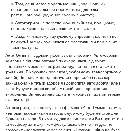
Там, де вимагає модель машини, задні килимки
оснащені спеціальною перемичкою для більш
ретельного заощадження салону в чистоті;
Автоковрики - з легкістю можна вийняти, при цьому,
не проливши і не висипавши сміття в салон;
Завдяки якісному каучуковому сировини, килимки не
пахнуть і завжди залишаються еластичними при різних
температурах.
A
vto
-Gumm
– відомий український виробник. Автоковрики
компанії з гідністю автомобіль охороняють від таких
негативних моментів, як різні забруднення, волога, сміття,
іржавіння. Піклуючись про своє улюбленому транспортному
засобі, Ви, насамперед, піклуєтеся про себе і пасажирів,
захищаючи не тільки здоров'я і довголіття автомобіля, але і
своє. Купуючи якісні вироби у надійних і перевірених
виробників, Ви неодмінно оціните їх користь і довгий термін
експлуатації.
Автоковрики, які реалізуються фірмою «Авто-Гумм» стануть
невтомні захисниками автосалону, якому буде не страшна
будь-яка негода. З цими чудовими килимками Ви поринете в
атмосферу затишку і комфорту, адже облягання дна не
дозволить нервувати через зрушень і ковзань, ніщо не буде