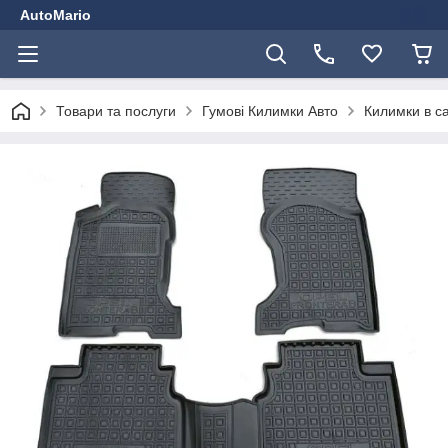
AutoMario
Товари та послуги
Гумові Килимки Авто
Килимки в с