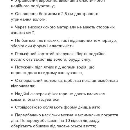
Український виробник, виконані з еластичного і
надійного поліуретану;
Оснащення бортиком в 2,5 см для кращого
утримання вологи;
Через високоякісного матеріалу не мають сторонніх
запахів хімії;
Не бояться, як низьких, так і підвищених температур,
зберігаючи форму і еластичність;
Рельєфний картатий візерунок і борти подвійно
посилюють захист від вологи, бруду, снігу;
Потужний підп'ятник під ногами водія, що
перешкоджає швидкому зношуванню;
Є спеціальний пелюстка, щоб ліва нога автомобіліста
відпочивала;
Надійні люверси-фіксатори не дають килимкам
ковзати, бгати і зсуватися;
Стовідсотково облягають форму днища авто;
Передбачено наскільки можна максимальне покриття
дна. Попереду збільшені на 10 відсотків, ззаду
оберігають обшивку від пасажирської взуття;