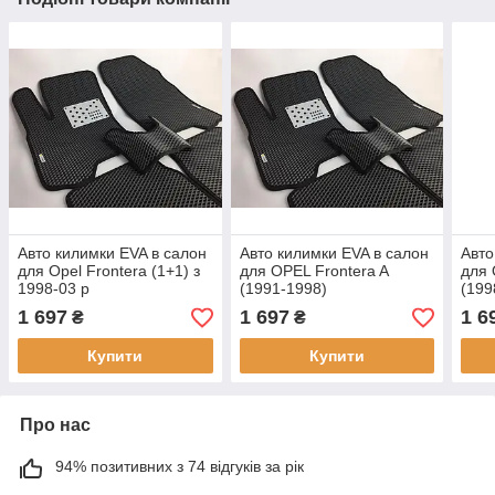
Авто килимки EVA в салон
Авто килимки EVA в салон
Авто
для Opel Frontera (1+1) з
для OPEL Frontera A
для 
1998-03 р
(1991-1998)
(199
1 697
1 697
1 6
₴
₴
Купити
Купити
Про нас
94% позитивних з 74 відгуків за рік