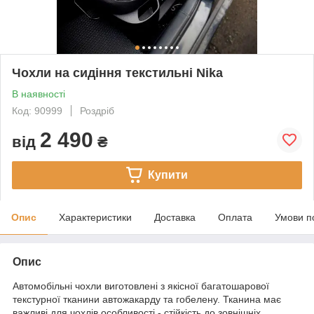
Чохли на сидіння текстильні Nika
В наявності
Код: 90999
Роздріб
2 490
від
₴
Купити
Опис
Характеристики
Доставка
Оплата
Умови п
Опис
Автомобільні чохли виготовлені з якісної багатошарової
текстурної тканини автожакарду та гобелену. Тканина має
важливі для чохлів особливості - стійкість до зовнішніх