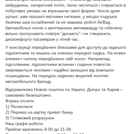
забруднень, сигаретний попіл, легко чиститься і стирається в
побутових умовах не втрачаючи своєї форми. Чохли дуже
щільні, шви прошиті якісними нитками, у місцях подушок
безпеки шов ослаблений та не заважає роботі AirBag.
Автомобільні чохли з автотканини автожакарду та гобелену
вільно пропускають повітря "дихають" і не створюють
дискомфорту пасажирам у літній час.
У конструкції передбачені блискавки для доступу до заднього
підлокітника та кишень на спинках передніх сидінь. На кожен
елемент салону передбачено свій чохол. Наприклад,
підголівники, підлокотники вспинки і сидіння повністю
закриваються чохлами і надійно захищені від зовнішніх
пошкоджень. На передніх сидіннях вишитий логотип
автомобільного бренду.
Відправляємо Новою поштою по Україні, Дніпро та Харків –
самовивіз безкоштовно.
Форма оплати
1) Післяплати
2) Переказ на картку приват банку
3) Готівковий розрахунок
Наш графік роботи:
Прийом замовлень 8-00 до 21-00