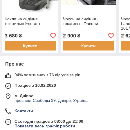
Чохли на сидіння
Чохли на сидіння
Чохл
текстильні Елегант
текстильні Фаворит
Lano
201
3 680
2 900
2 6
₴
₴
Купити
Купити
Про нас
94% позитивних з 76 відгуків за рік
Працює з 10.02.2020
м. Дніпро
проспект Свободы 39, Дніпро, Україна
Контакти
Сьогодні працює з 08:00 до 21:00
Показати весь графік роботи