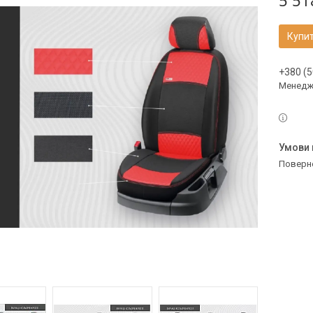
5 51
Купи
+380 (5
Менедж
поверн