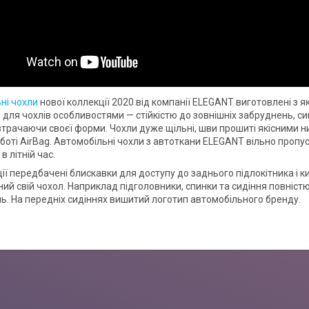
ні чохли
нової коллекції 2020 від компанії ELEGANT виготовлені з я
для чохлів особливостями — стійкістю до зовнішніх забруднень, сиг
втрачаючи своєї форми. Чохли дуже щільні, шви прошиті якісними н
боті AirBag. Автомобільні чохли з автоткани ELEGANT вільно пропу
 літній час.
ії передбачені блискавки для доступу до заднього підлокітника і к
ий свій чохол. Наприклад підголовники, спинки та сидіння повністю
. На передніх сидіннях вишитий логотип автомобільного бренду.