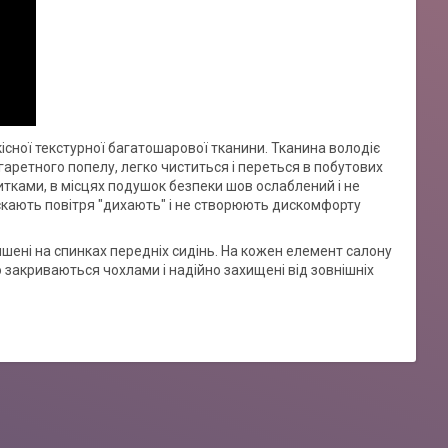
кісної текстурної багатошарової тканини. Тканина володіє
аретного попелу, легко чиститься і переться в побутових
итками, в місцях подушок безпеки шов ослаблений і не
скають повітря "дихають" і не створюють дискомфорту
ишені на спинках передніх сидінь. На кожен елемент салону
 закриваються чохлами і надійно захищені від зовнішніх