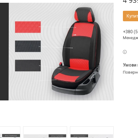
4 93
Купи
+380 (5
Менедж
поверн