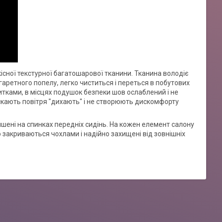
кісної текстурної багатошарової тканини. Тканина володіє
аретного попелу, легко чиститься і переться в побутових
итками, в місцях подушок безпеки шов ослаблений і не
скають повітря "дихають" і не створюють дискомфорту
ишені на спинках передніх сидінь. На кожен елемент салону
 закриваються чохлами і надійно захищені від зовнішніх