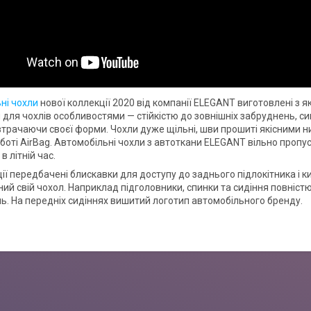
ні чохли
нової коллекції 2020 від компанії ELEGANT виготовлені з я
для чохлів особливостями — стійкістю до зовнішніх забруднень, сиг
втрачаючи своєї форми. Чохли дуже щільні, шви прошиті якісними н
боті AirBag. Автомобільні чохли з автоткани ELEGANT вільно пропу
 літній час.
ії передбачені блискавки для доступу до заднього підлокітника і к
ий свій чохол. Наприклад підголовники, спинки та сидіння повністю
. На передніх сидіннях вишитий логотип автомобільного бренду.