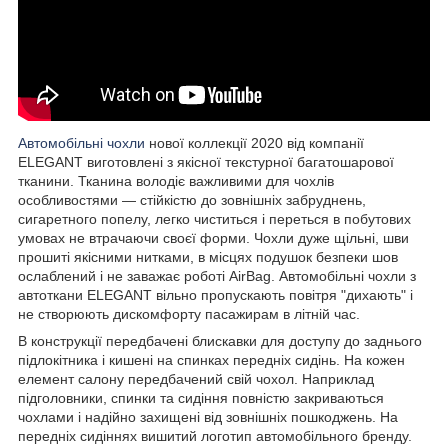
Автомобільні чохли
нової коллекції 2020 від компанії
ELEGANT виготовлені з якісної текстурної багатошарової
тканини. Тканина володіє важливими для чохлів
особливостями — стійкістю до зовнішніх забруднень,
сигаретного попелу, легко чиститься і переться в побутових
умовах не втрачаючи своєї форми. Чохли дуже щільні, шви
прошиті якісними нитками, в місцях подушок безпеки шов
ослаблений і не заважає роботі AirBag. Автомобільні чохли з
автоткани ELEGANT вільно пропускають повітря "дихають" і
не створюють дискомфорту пасажирам в літній час.
В конструкції передбачені блискавки для доступу до заднього
підлокітника і кишені на спинках передніх сидінь. На кожен
елемент салону передбачений свій чохол. Наприклад
підголовники, спинки та сидіння повністю закриваються
чохлами і надійно захищені від зовнішніх пошкоджень. На
передніх сидіннях вишитий логотип автомобільного бренду.