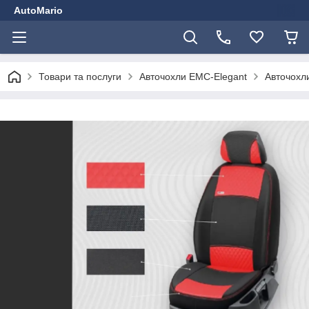
AutoMario
Товари та послуги
Авточохли EMC-Elegant
Авточохли