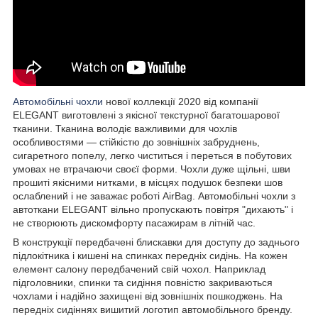
Автомобільні чохли
нової коллекції 2020 від компанії
ELEGANT виготовлені з якісної текстурної багатошарової
тканини. Тканина володіє важливими для чохлів
особливостями — стійкістю до зовнішніх забруднень,
сигаретного попелу, легко чиститься і переться в побутових
умовах не втрачаючи своєї форми. Чохли дуже щільні, шви
прошиті якісними нитками, в місцях подушок безпеки шов
ослаблений і не заважає роботі AirBag. Автомобільні чохли з
автоткани ELEGANT вільно пропускають повітря "дихають" і
не створюють дискомфорту пасажирам в літній час.
В конструкції передбачені блискавки для доступу до заднього
підлокітника і кишені на спинках передніх сидінь. На кожен
елемент салону передбачений свій чохол. Наприклад
підголовники, спинки та сидіння повністю закриваються
чохлами і надійно захищені від зовнішніх пошкоджень. На
передніх сидіннях вишитий логотип автомобільного бренду.