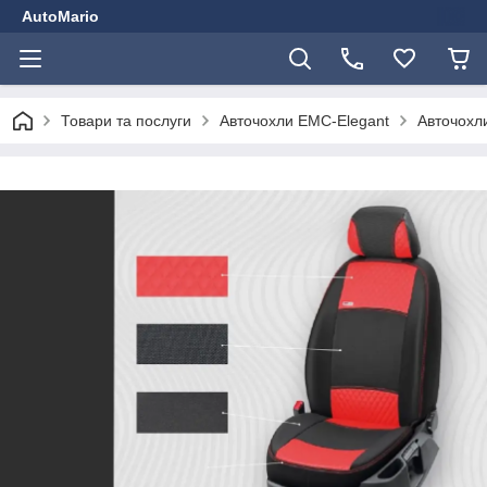
AutoMario
Товари та послуги
Авточохли EMC-Elegant
Авточохли