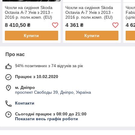
Чохли на сидіння Skoda
Чохли на сидіння Skoda
Чохл
Octavia А-7 Унів з 2013 -
Octavia А-7 Унів з 2013 -
Fabi
2016 р. полн.комп. (EU)
2016 р. полн.комп. (EU)
(ціл
8 410,50
4 361
4 6
₴
₴
Купити
Купити
Про нас
94% позитивних з 74 відгуків за рік
Працює з 10.02.2020
м. Дніпро
проспект Свободы 39, Дніпро, Україна
Контакти
Сьогодні працює з 08:00 до 21:00
Показати весь графік роботи