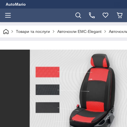
AutoMario
Товари та послуги
Авточохли EMC-Elegant
Авточохли