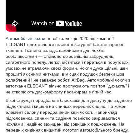
Автомобільні чохли
нової коллекції 2020 від компанії
ELEGANT виготовлені з якісної текстурної багатошарової
тканини. Тканина володіє важливими для чохлів
особливостями — стійкістю до зовнішніх забруднень,
сигаретного попелу, легко чиститься і переться в побутових
умовах не втрачаючи своєї форми. Чохли дуже щільні, шви
прошиті якісними нитками, в місцях подушок безпеки шов
ослаблений і не заважає роботі AirBag. Автомобільні чохли з
автоткани ELEGANT вільно пропускають повітря "дихають" і
не створюють дискомфорту пасажирам в літній час.
В конструкції передбачені блискавки для доступу до заднього
підлокітника і кишені на спинках передніх сидінь. На кожен
елемент салону передбачений свій чохол. Наприклад
підголовники, спинки та сидіння повністю закриваються
чохлами і надійно захищені від зовнішніх пошкоджень. На
передніх сидіннях вишитий логотип автомобільного бренду.