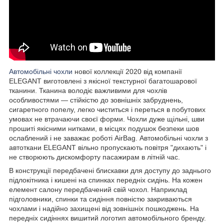
Автомобільні чохли
нової коллекції 2020 від компанії
ELEGANT виготовлені з якісної текстурної багатошарової
тканини. Тканина володіє важливими для чохлів
особливостями — стійкістю до зовнішніх забруднень,
сигаретного попелу, легко чиститься і переться в побутових
умовах не втрачаючи своєї форми. Чохли дуже щільні, шви
прошиті якісними нитками, в місцях подушок безпеки шов
ослаблений і не заважає роботі AirBag. Автомобільні чохли з
автоткани ELEGANT вільно пропускають повітря "дихають" і
не створюють дискомфорту пасажирам в літній час.
В конструкції передбачені блискавки для доступу до заднього
підлокітника і кишені на спинках передніх сидінь. На кожен
елемент салону передбачений свій чохол. Наприклад
підголовники, спинки та сидіння повністю закриваються
чохлами і надійно захищені від зовнішніх пошкоджень. На
передніх сидіннях вишитий логотип автомобільного бренду.