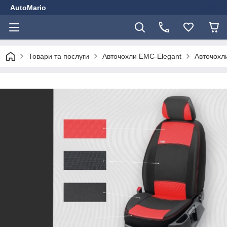
AutoMario
Товари та послуги
Авточохли EMC-Elegant
Авточохли