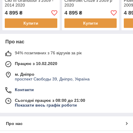
Clio III Grandtour з 2009 -
Chevrolet Cruze з 2009 р
Flue
2014 2020
2020
2009
4 895
4 895
4 8
₴
₴
Купити
Купити
Про нас
94% позитивних з 76 відгуків за рік
Працює з 10.02.2020
м. Дніпро
проспект Свободы 39, Дніпро, Україна
Контакти
Сьогодні працює з 08:00 до 21:00
Показати весь графік роботи
Про нас