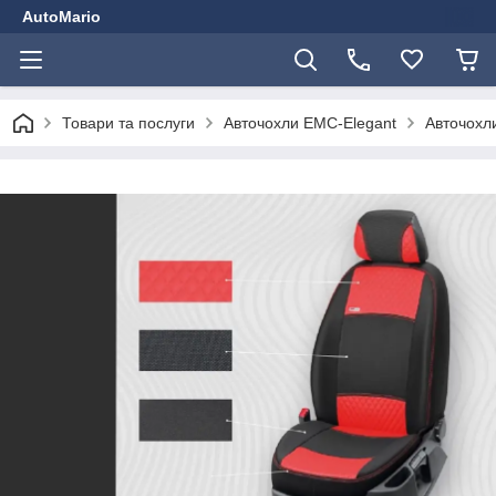
AutoMario
Товари та послуги
Авточохли EMC-Elegant
Авточохли