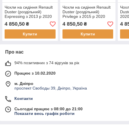
Чохли на сидіння Renault
Чохли на сидіння Renault
Чохл
Duster (роздільний)
Duster (роздільний)
Dust
Expressing з 2013 р 2020
Privilege з 2015 р 2020
202
4 850,50
4 850,50
4 8
₴
₴
Купити
Купити
Про нас
94% позитивних з 74 відгуків за рік
Працює з 10.02.2020
м. Дніпро
проспект Свободы 39, Дніпро, Україна
Контакти
Сьогодні працює з 08:00 до 21:00
Показати весь графік роботи