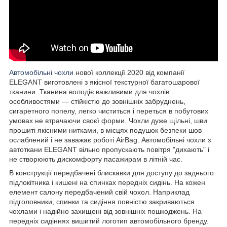
Автомобільні чохли
нової коллекції 2020 від компанії
ELEGANT виготовлені з якісної текстурної багатошарової
тканини. Тканина володіє важливими для чохлів
особливостями — стійкістю до зовнішніх забруднень,
сигаретного попелу, легко чиститься і переться в побутових
умовах не втрачаючи своєї форми. Чохли дуже щільні, шви
прошиті якісними нитками, в місцях подушок безпеки шов
ослаблений і не заважає роботі AirBag. Автомобільні чохли з
автоткани ELEGANT вільно пропускають повітря "дихають" і
не створюють дискомфорту пасажирам в літній час.
В конструкції передбачені блискавки для доступу до заднього
підлокітника і кишені на спинках передніх сидінь. На кожен
елемент салону передбачений свій чохол. Наприклад
підголовники, спинки та сидіння повністю закриваються
чохлами і надійно захищені від зовнішніх пошкоджень. На
передніх сидіннях вишитий логотип автомобільного бренду.