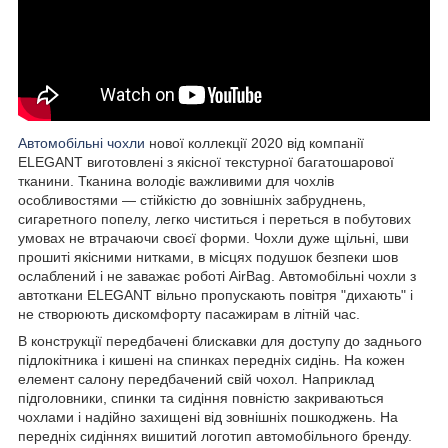
Автомобільні чохли
нової коллекції 2020 від компанії
ELEGANT виготовлені з якісної текстурної багатошарової
тканини. Тканина володіє важливими для чохлів
особливостями — стійкістю до зовнішніх забруднень,
сигаретного попелу, легко чиститься і переться в побутових
умовах не втрачаючи своєї форми. Чохли дуже щільні, шви
прошиті якісними нитками, в місцях подушок безпеки шов
ослаблений і не заважає роботі AirBag. Автомобільні чохли з
автоткани ELEGANT вільно пропускають повітря "дихають" і
не створюють дискомфорту пасажирам в літній час.
В конструкції передбачені блискавки для доступу до заднього
підлокітника і кишені на спинках передніх сидінь. На кожен
елемент салону передбачений свій чохол. Наприклад
підголовники, спинки та сидіння повністю закриваються
чохлами і надійно захищені від зовнішніх пошкоджень. На
передніх сидіннях вишитий логотип автомобільного бренду.