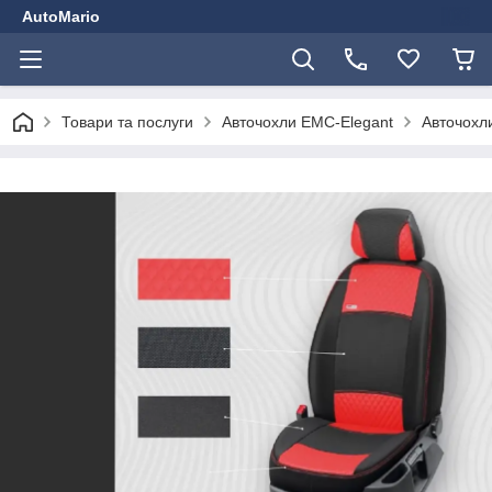
AutoMario
Товари та послуги
Авточохли EMC-Elegant
Авточохли