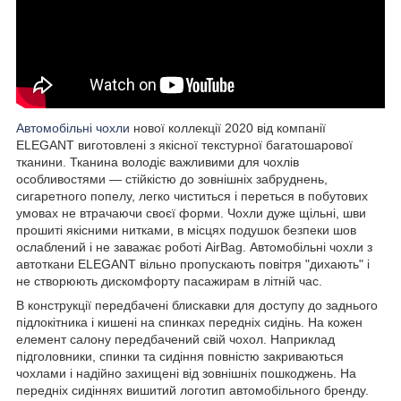
Автомобільні чохли
нової коллекції 2020 від компанії
ELEGANT виготовлені з якісної текстурної багатошарової
тканини. Тканина володіє важливими для чохлів
особливостями — стійкістю до зовнішніх забруднень,
сигаретного попелу, легко чиститься і переться в побутових
умовах не втрачаючи своєї форми. Чохли дуже щільні, шви
прошиті якісними нитками, в місцях подушок безпеки шов
ослаблений і не заважає роботі AirBag. Автомобільні чохли з
автоткани ELEGANT вільно пропускають повітря "дихають" і
не створюють дискомфорту пасажирам в літній час.
В конструкції передбачені блискавки для доступу до заднього
підлокітника і кишені на спинках передніх сидінь. На кожен
елемент салону передбачений свій чохол. Наприклад
підголовники, спинки та сидіння повністю закриваються
чохлами і надійно захищені від зовнішніх пошкоджень. На
передніх сидіннях вишитий логотип автомобільного бренду.