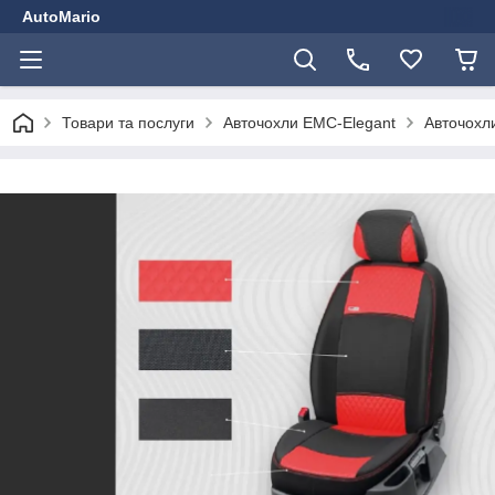
AutoMario
Товари та послуги
Авточохли EMC-Elegant
Авточохли