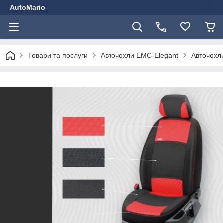
AutoMario
Товари та послуги
Авточохли EMC-Elegant
Авточохли