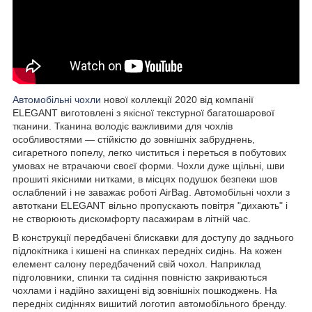
Автомобільні чохли
нової коллекції 2020 від компанії
ELEGANT виготовлені з якісної текстурної багатошарової
тканини. Тканина володіє важливими для чохлів
особливостями — стійкістю до зовнішніх забруднень,
сигаретного попелу, легко чиститься і переться в побутових
умовах не втрачаючи своєї форми. Чохли дуже щільні, шви
прошиті якісними нитками, в місцях подушок безпеки шов
ослаблений і не заважає роботі AirBag. Автомобільні чохли з
автоткани ELEGANT вільно пропускають повітря "дихають" і
не створюють дискомфорту пасажирам в літній час.
В конструкції передбачені блискавки для доступу до заднього
підлокітника і кишені на спинках передніх сидінь. На кожен
елемент салону передбачений свій чохол. Наприклад
підголовники, спинки та сидіння повністю закриваються
чохлами і надійно захищені від зовнішніх пошкоджень. На
передніх сидіннях вишитий логотип автомобільного бренду.