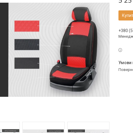
5 25
Купи
+380 (5
Менедж
поверн