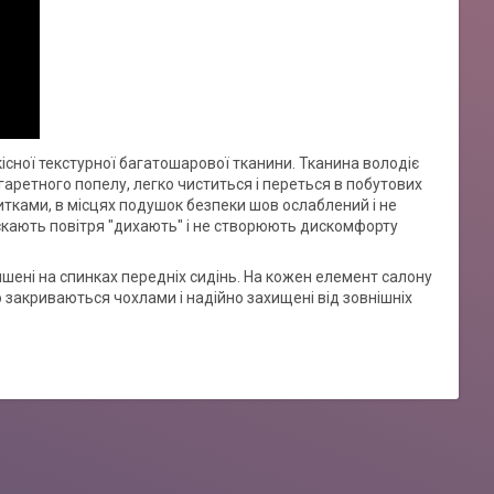
кісної текстурної багатошарової тканини. Тканина володіє
аретного попелу, легко чиститься і переться в побутових
итками, в місцях подушок безпеки шов ослаблений і не
скають повітря "дихають" і не створюють дискомфорту
ишені на спинках передніх сидінь. На кожен елемент салону
 закриваються чохлами і надійно захищені від зовнішніх