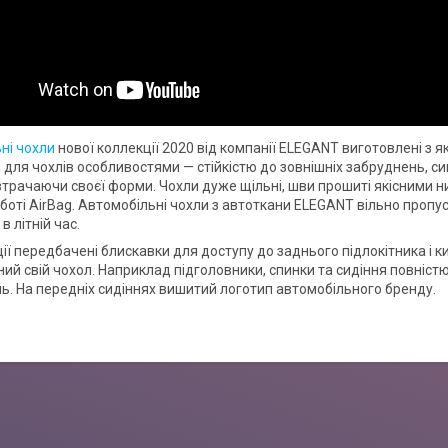
ні чохли
нової коллекції 2020 від компанії ELEGANT виготовлені з я
для чохлів особливостями — стійкістю до зовнішніх забруднень, сиг
втрачаючи своєї форми. Чохли дуже щільні, шви прошиті якісними н
боті AirBag. Автомобільні чохли з автоткани ELEGANT вільно пропу
 літній час.
ії передбачені блискавки для доступу до заднього підлокітника і к
ий свій чохол. Наприклад підголовники, спинки та сидіння повністю
. На передніх сидіннях вишитий логотип автомобільного бренду.