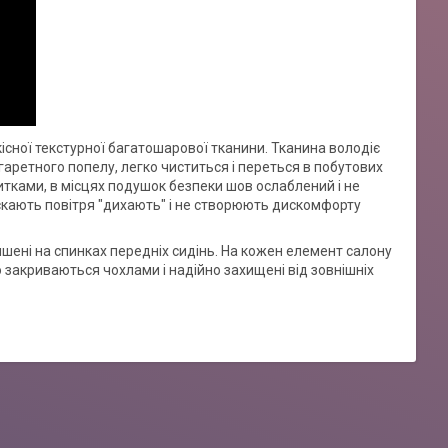
кісної текстурної багатошарової тканини. Тканина володіє
аретного попелу, легко чиститься і переться в побутових
итками, в місцях подушок безпеки шов ослаблений і не
скають повітря "дихають" і не створюють дискомфорту
ишені на спинках передніх сидінь. На кожен елемент салону
 закриваються чохлами і надійно захищені від зовнішніх