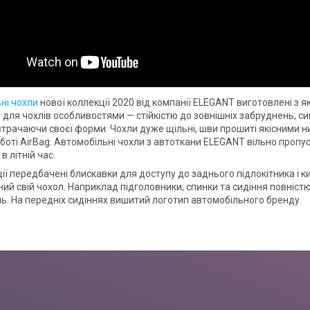
ні чохли
нової коллекції 2020 від компанії ELEGANT виготовлені з я
для чохлів особливостями — стійкістю до зовнішніх забруднень, сиг
втрачаючи своєї форми. Чохли дуже щільні, шви прошиті якісними н
боті AirBag. Автомобільні чохли з автоткани ELEGANT вільно пропу
 літній час.
ії передбачені блискавки для доступу до заднього підлокітника і к
ий свій чохол. Наприклад підголовники, спинки та сидіння повністю
. На передніх сидіннях вишитий логотип автомобільного бренду.