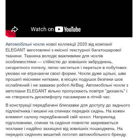
Автомобільні чохли
нової коллекції 2020 від компанії
ELEGANT виготовлені з якісної текстурної багатошарової
тканини. Тканина володіє важливими для чохлів
особливостями — стійкістю до зовнішніх забруднень,
сигаретного попелу, легко чиститься і переться в побутових
умовах не втрачаючи своєї форми. Чохли дуже щільні, шви
прошиті якісними нитками, в місцях подушок безпеки шов
ослаблений і не заважає роботі AirBag. Автомобільні чохли з
автоткани ELEGANT вільно пропускають повітря "дихають" і
не створюють дискомфорту пасажирам в літній час.
В конструкції передбачені блискавки для доступу до заднього
підлокітника і кишені на спинках передніх сидінь. На кожен
елемент салону передбачений свій чохол. Наприклад
підголовники, спинки та сидіння повністю закриваються
чохлами і надійно захищені від зовнішніх пошкоджень. На
передніх сидіннях вишитий логотип автомобільного бренду.