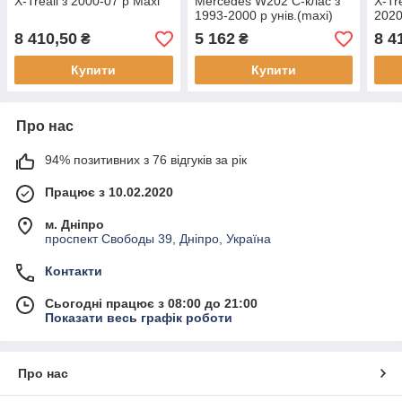
Х-Treail з 2000-07 р Maxi
Mercedes W202 С-клас з
Х-Tr
1993-2000 р унів.(maxi)
202
2020
8 410,50
5 162
8 4
₴
₴
Купити
Купити
Про нас
94% позитивних з 76 відгуків за рік
Працює з 10.02.2020
м. Дніпро
проспект Свободы 39, Дніпро, Україна
Контакти
Сьогодні працює з 08:00 до 21:00
Показати весь графік роботи
Про нас