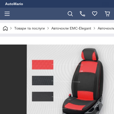
AutoMario
Товари та послуги
Авточохли EMC-Elegant
Авточохли