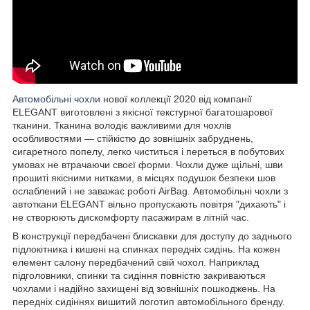
Автомобільні чохли
нової коллекції 2020 від компанії
ELEGANT виготовлені з якісної текстурної багатошарової
тканини. Тканина володіє важливими для чохлів
особливостями — стійкістю до зовнішніх забруднень,
сигаретного попелу, легко чиститься і переться в побутових
умовах не втрачаючи своєї форми. Чохли дуже щільні, шви
прошиті якісними нитками, в місцях подушок безпеки шов
ослаблений і не заважає роботі AirBag. Автомобільні чохли з
автоткани ELEGANT вільно пропускають повітря "дихають" і
не створюють дискомфорту пасажирам в літній час.
В конструкції передбачені блискавки для доступу до заднього
підлокітника і кишені на спинках передніх сидінь. На кожен
елемент салону передбачений свій чохол. Наприклад
підголовники, спинки та сидіння повністю закриваються
чохлами і надійно захищені від зовнішніх пошкоджень. На
передніх сидіннях вишитий логотип автомобільного бренду.