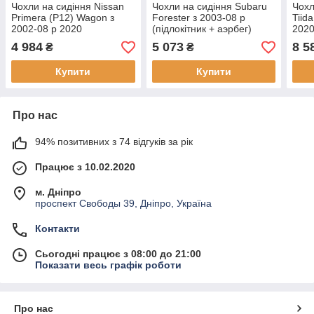
Чохли на сидіння Nissan
Чохли на сидіння Subaru
Чохл
Primera (Р12) Wagon з
Forester з 2003-08 р
Tiid
2002-08 р 2020
(підлокітник + аэрбег)
202
2020
4 984
5 073
8 5
₴
₴
Купити
Купити
Про нас
94% позитивних з 74 відгуків за рік
Працює з 10.02.2020
м. Дніпро
проспект Свободы 39, Дніпро, Україна
Контакти
Сьогодні працює з 08:00 до 21:00
Показати весь графік роботи
Про нас