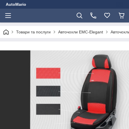
AutoMario
Товари та послуги
Авточохли EMC-Elegant
Авточохли