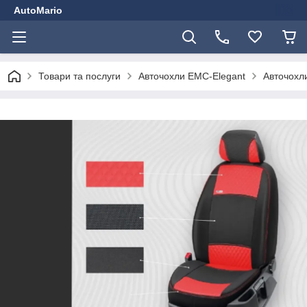
AutoMario
Товари та послуги
Авточохли EMC-Elegant
Авточохли