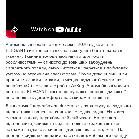
Автомобільні чохли
нової коллекції 2020 від компанії
ELEGANT виготовлені з якісної текстурної багатошарової
тканини. Тканина володіє важливими для чохлів
особливостями — стійкістю до зовнішніх забруднень,
сигаретного попелу, легко чиститься і переться в побутових
умовах не втрачаючи своєї форми. Чохли дуже щільні, шви
прошиті якісними нитками, в місцях подушок безпеки шов
ослаблений і не заважає роботі AirBag. Автомобільні чохли з
автоткани ELEGANT вільно пропускають повітря "дихають" і
не створюють дискомфорту пасажирам в літній час.
В конструкції передбачені блискавки для доступу до заднього
підлокітника і кишені на спинках передніх сидінь. На кожен
елемент салону передбачений свій чохол. Наприклад
підголовники, спинки та сидіння повністю закриваються
чохлами і надійно захищені від зовнішніх пошкоджень. На
передніх сидіннях вишитий логотип автомобільного бренду.