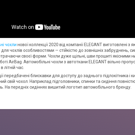
ні чохли
нової коллекції 2020 від компанії ELEGANT виготовлені з я
для чохлів особливостями — стійкістю до зовнішніх забруднень, сиг
втрачаючи своєї форми. Чохли дуже щільні, шви прошиті якісними н
боті AirBag. Автомобільні чохли з автоткани ELEGANT вільно пропу
 літній час.
ії передбачені блискавки для доступу до заднього підлокітника і к
ий свій чохол. Наприклад підголовники, спинки та сидіння повністю
. На передніх сидіннях вишитий логотип автомобільного бренду.