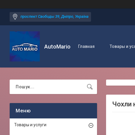
проспект Свободы 39, Дніпро, Україна
AutoMario
Главная
Товары и ус
Чохли н
Товары и услуги