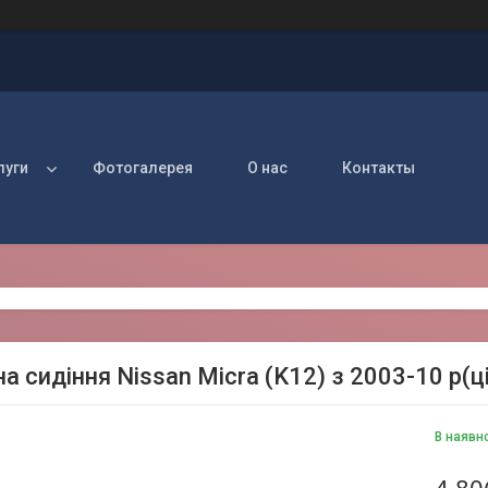
луги
Фотогалерея
О нас
Контакты
а сидіння Nissan Micra (K12) з 2003-10 р(ц
В наявн