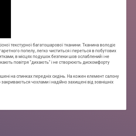
кісної текстурної багатошарової тканини. Тканина володіє
аретного попелу, легко чиститься і переться в побутових
итками, в місцях подушок безпеки шов ослаблений і не
скають повітря "дихають" і не створюють дискомфорту
ишені на спинках передніх сидінь. На кожен елемент салону
 закриваються чохлами і надійно захищені від зовнішніх