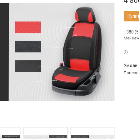
4 80
Купи
+380 (5
Менедж
поверн