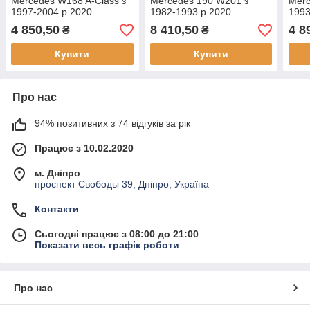
Mercedes W168 A-Class з
Mercedes 190 W201 з
Merc
1997-2004 р 2020
1982-1993 р 2020
1993
4 850,50
8 410,50
4 8
₴
₴
Купити
Купити
Про нас
94% позитивних з 74 відгуків за рік
Працює з 10.02.2020
м. Дніпро
проспект Свободы 39, Дніпро, Україна
Контакти
Сьогодні працює з 08:00 до 21:00
Показати весь графік роботи
Про нас