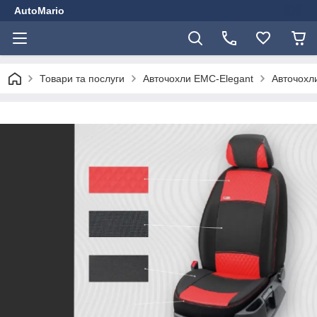
AutoMario
Товари та послуги
Авточохли EMC-Elegant
Авточохли