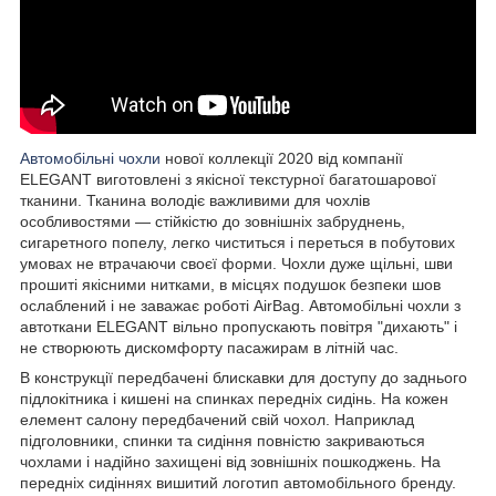
Автомобільні чохли
нової коллекції 2020 від компанії
ELEGANT виготовлені з якісної текстурної багатошарової
тканини. Тканина володіє важливими для чохлів
особливостями — стійкістю до зовнішніх забруднень,
сигаретного попелу, легко чиститься і переться в побутових
умовах не втрачаючи своєї форми. Чохли дуже щільні, шви
прошиті якісними нитками, в місцях подушок безпеки шов
ослаблений і не заважає роботі AirBag. Автомобільні чохли з
автоткани ELEGANT вільно пропускають повітря "дихають" і
не створюють дискомфорту пасажирам в літній час.
В конструкції передбачені блискавки для доступу до заднього
підлокітника і кишені на спинках передніх сидінь. На кожен
елемент салону передбачений свій чохол. Наприклад
підголовники, спинки та сидіння повністю закриваються
чохлами і надійно захищені від зовнішніх пошкоджень. На
передніх сидіннях вишитий логотип автомобільного бренду.