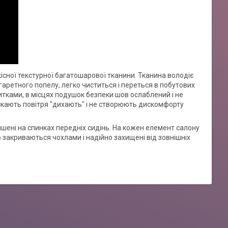
кісної текстурної багатошарової тканини. Тканина володіє
аретного попелу, легко чиститься і переться в побутових
итками, в місцях подушок безпеки шов ослаблений і не
скають повітря "дихають" і не створюють дискомфорту
ишені на спинках передніх сидінь. На кожен елемент салону
 закриваються чохлами і надійно захищені від зовнішніх