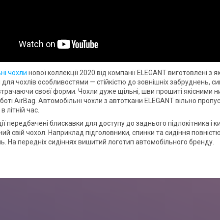
ні чохли
нової коллекції 2020 від компанії ELEGANT виготовлені з я
для чохлів особливостями — стійкістю до зовнішніх забруднень, сиг
втрачаючи своєї форми. Чохли дуже щільні, шви прошиті якісними н
боті AirBag. Автомобільні чохли з автоткани ELEGANT вільно пропу
 літній час.
ії передбачені блискавки для доступу до заднього підлокітника і к
ий свій чохол. Наприклад підголовники, спинки та сидіння повністю
. На передніх сидіннях вишитий логотип автомобільного бренду.