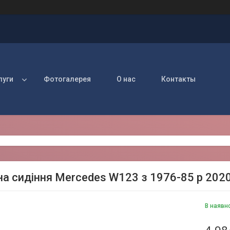
луги
Фотогалерея
О нас
Контакты
на сидіння Mercedes W123 з 1976-85 р 202
В наявн