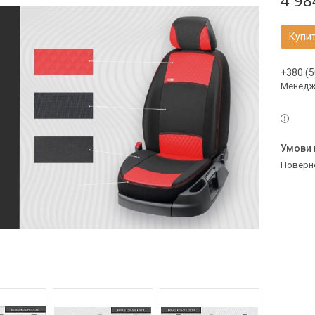
4 98
Купи
+380 (5
Менедж
поверн