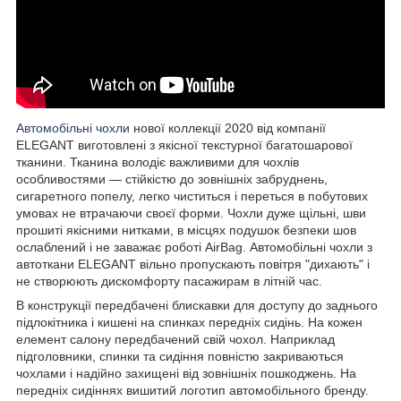
Автомобільні чохли
нової коллекції 2020 від компанії
ELEGANT виготовлені з якісної текстурної багатошарової
тканини. Тканина володіє важливими для чохлів
особливостями — стійкістю до зовнішніх забруднень,
сигаретного попелу, легко чиститься і переться в побутових
умовах не втрачаючи своєї форми. Чохли дуже щільні, шви
прошиті якісними нитками, в місцях подушок безпеки шов
ослаблений і не заважає роботі AirBag. Автомобільні чохли з
автоткани ELEGANT вільно пропускають повітря "дихають" і
не створюють дискомфорту пасажирам в літній час.
В конструкції передбачені блискавки для доступу до заднього
підлокітника і кишені на спинках передніх сидінь. На кожен
елемент салону передбачений свій чохол. Наприклад
підголовники, спинки та сидіння повністю закриваються
чохлами і надійно захищені від зовнішніх пошкоджень. На
передніх сидіннях вишитий логотип автомобільного бренду.