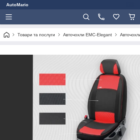
AutoMario
Товари та послуги
Авточохли EMC-Elegant
Авточохли