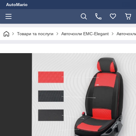
AutoMario
Товари та послуги
Авточохли EMC-Elegant
Авточохли