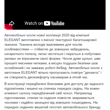
Автомобільні чохли
нової коллекції 2020 від компанії
ELEGANT виготовлені з якісної текстурної багатошарової
тканини. Тканина володіє важливими для чохлів
особливостями — стійкістю до зовнішніх забруднень,
сигаретного попелу, легко чиститься і переться в побутових
умовах не втрачаючи своєї форми. Чохли дуже щільні, шви
прошиті якісними нитками, в місцях подушок безпеки шов
ослаблений і не заважає роботі AirBag. Автомобільні чохли з
автоткани ELEGANT вільно пропускають повітря "дихають" і
не створюють дискомфорту пасажирам в літній час.
В конструкції передбачені блискавки для доступу до заднього
підлокітника і кишені на спинках передніх сидінь. На кожен
елемент салону передбачений свій чохол. Наприклад
підголовники, спинки та сидіння повністю закриваються
чохлами і надійно захищені від зовнішніх пошкоджень. На
передніх сидіннях вишитий логотип автомобільного бренду.