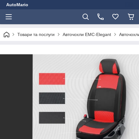
AutoMario
Товари та послуги
Авточохли EMC-Elegant
Авточохли