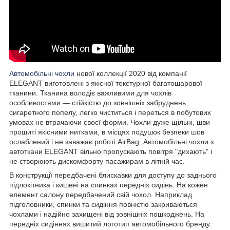
Автомобільні чохли
нової коллекції 2020 від компанії
ELEGANT виготовлені з якісної текстурної багатошарової
тканини. Тканина володіє важливими для чохлів
особливостями — стійкістю до зовнішніх забруднень,
сигаретного попелу, легко чиститься і переться в побутових
умовах не втрачаючи своєї форми. Чохли дуже щільні, шви
прошиті якісними нитками, в місцях подушок безпеки шов
ослаблений і не заважає роботі AirBag. Автомобільні чохли з
автоткани ELEGANT вільно пропускають повітря "дихають" і
не створюють дискомфорту пасажирам в літній час.
В конструкції передбачені блискавки для доступу до заднього
підлокітника і кишені на спинках передніх сидінь. На кожен
елемент салону передбачений свій чохол. Наприклад
підголовники, спинки та сидіння повністю закриваються
чохлами і надійно захищені від зовнішніх пошкоджень. На
передніх сидіннях вишитий логотип автомобільного бренду.