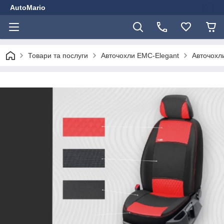
AutoMario
Товари та послуги
Авточохли EMC-Elegant
Авточохли