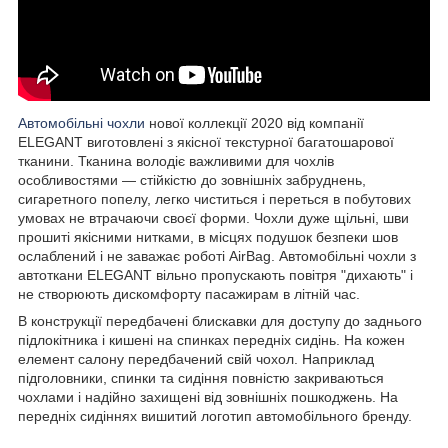
Автомобільні чохли
нової коллекції 2020 від компанії
ELEGANT виготовлені з якісної текстурної багатошарової
тканини. Тканина володіє важливими для чохлів
особливостями — стійкістю до зовнішніх забруднень,
сигаретного попелу, легко чиститься і переться в побутових
умовах не втрачаючи своєї форми. Чохли дуже щільні, шви
прошиті якісними нитками, в місцях подушок безпеки шов
ослаблений і не заважає роботі AirBag. Автомобільні чохли з
автоткани ELEGANT вільно пропускають повітря "дихають" і
не створюють дискомфорту пасажирам в літній час.
В конструкції передбачені блискавки для доступу до заднього
підлокітника і кишені на спинках передніх сидінь. На кожен
елемент салону передбачений свій чохол. Наприклад
підголовники, спинки та сидіння повністю закриваються
чохлами і надійно захищені від зовнішніх пошкоджень. На
передніх сидіннях вишитий логотип автомобільного бренду.