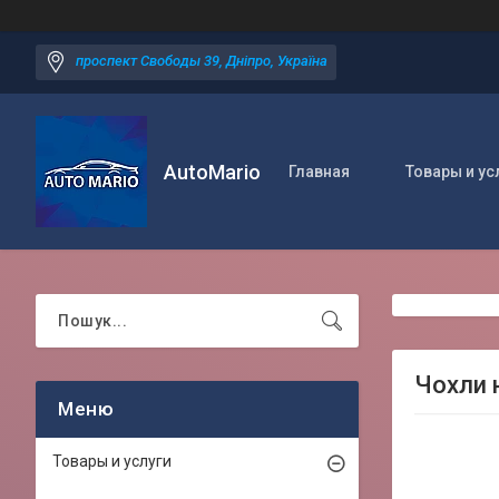
проспект Свободы 39, Дніпро, Україна
AutoMario
Главная
Товары и ус
Чохли н
Товары и услуги