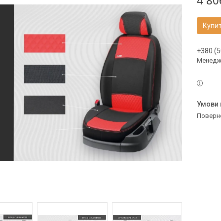
4 80
Купи
+380 (5
Менедж
поверн