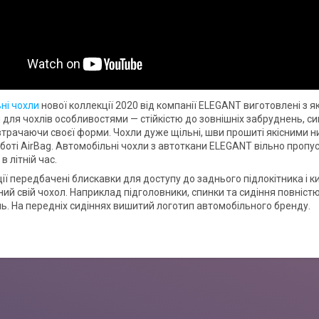
ні чохли
нової коллекції 2020 від компанії ELEGANT виготовлені з я
для чохлів особливостями — стійкістю до зовнішніх забруднень, сиг
втрачаючи своєї форми. Чохли дуже щільні, шви прошиті якісними н
боті AirBag. Автомобільні чохли з автоткани ELEGANT вільно пропу
 літній час.
ії передбачені блискавки для доступу до заднього підлокітника і к
ий свій чохол. Наприклад підголовники, спинки та сидіння повністю
. На передніх сидіннях вишитий логотип автомобільного бренду.