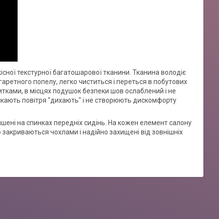
кісної текстурної багатошарової тканини. Тканина володіє
аретного попелу, легко чиститься і переться в побутових
итками, в місцях подушок безпеки шов ослаблений і не
скають повітря "дихають" і не створюють дискомфорту
ишені на спинках передніх сидінь. На кожен елемент салону
 закриваються чохлами і надійно захищені від зовнішніх